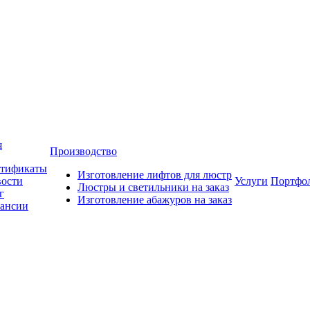
я
Производство
тификаты
Изготовление лифтов для люстр
ости
Услуги
Портфо
Люстры и светильники на заказ
г
Изготовление абажуров на заказ
ансии