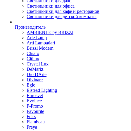
Светильники для дачи
Светильники для офиса
Светильники для кафе и ресторанов
Светильники для детской комнаты
Производитель
AMBIENTE by BRIZZI
Arte Lamp
Arti Lampadari
Brizzi Modern
Chiaro
Citilux
Crystal Lux
DeMarkt
Dio DArte
Divinare
Eglo
Elstead Lighting
Eurosvet
Evoluce
F-Promo
Favourite
Feiss
Flambeau
Freya