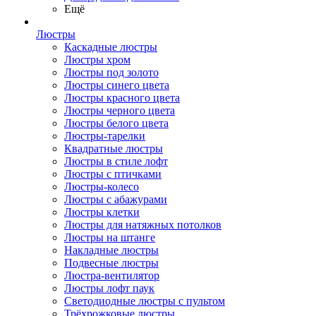
Ещё
Люстры
Каскадные люстры
Люстры хром
Люстры под золото
Люстры синего цвета
Люстры красного цвета
Люстры черного цвета
Люстры белого цвета
Люстры-тарелки
Квадратные люстры
Люстры в стиле лофт
Люстры с птичками
Люстры-колесо
Люстры с абажурами
Люстры клетки
Люстры для натяжных потолков
Люстры на штанге
Накладные люстры
Подвесные люстры
Люстра-вентилятор
Люстры лофт паук
Светодиодные люстры с пультом
Трёхрожковые люстры