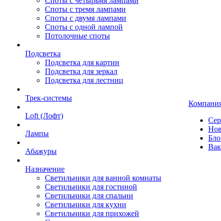
Споты с четырьмя лампами
Споты с тремя лампами
Споты с двумя лампами
Споты с одной лампой
Потолочные споты
Подсветка
Подсветка для картин
Подсветка для зеркал
Подсветка для лестниц
Трек-системы
Компани
Loft (Лофт)
Сер
Нов
Лампы
Бло
Вак
Абажуры
Назначение
Светильники для ванной комнаты
Светильники для гостиной
Светильники для спальни
Светильники для кухни
Светильники для прихожей