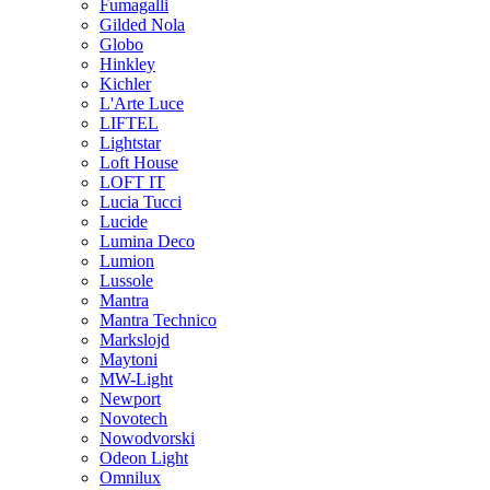
Fumagalli
Gilded Nola
Globo
Hinkley
Kichler
L'Arte Luce
LIFTEL
Lightstar
Loft House
LOFT IT
Lucia Tucci
Lucide
Lumina Deco
Lumion
Lussole
Mantra
Mantra Technico
Markslojd
Maytoni
MW-Light
Newport
Novotech
Nowodvorski
Odeon Light
Omnilux