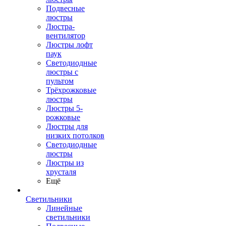
Подвесные
люстры
Люстра-
вентилятор
Люстры лофт
паук
Светодиодные
люстры с
пультом
Трёхрожковые
люстры
Люстры 5-
рожковые
Люстры для
низких потолков
Cветодиодные
люстры
Люстры из
хрусталя
Ещё
Светильники
Линейные
светильники