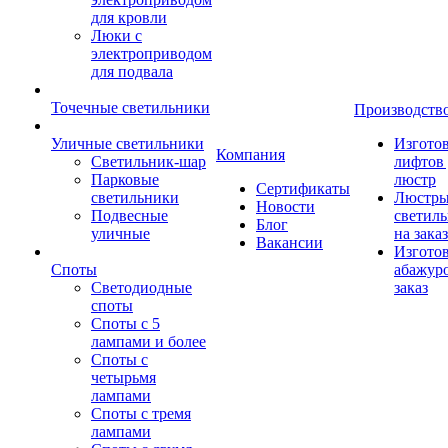
для кровли
Люки с
электроприводом
для подвала
Точечные светильники
Производств
Уличные светильники
Изгото
Компания
Светильник-шар
лифтов 
Парковые
люстр
Сертификаты
светильники
Люстры
Новости
Подвесные
светил
Блог
уличные
на заказ
Вакансии
Изгото
Споты
абажур
Светодиодные
заказ
споты
Споты с 5
лампами и более
Споты с
четырьмя
лампами
Споты с тремя
лампами