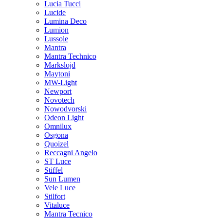
Lucia Tucci
Lucide
Lumina Deco
Lumion
Lussole
Mantra
Mantra Technico
Markslojd
Maytoni
MW-Light
Newport
Novotech
Nowodvorski
Odeon Light
Omnilux
Osgona
Quoizel
Reccagni Angelo
ST Luce
Stiffel
Sun Lumen
Vele Luce
Stilfort
Vitaluce
Mantra Tecnico