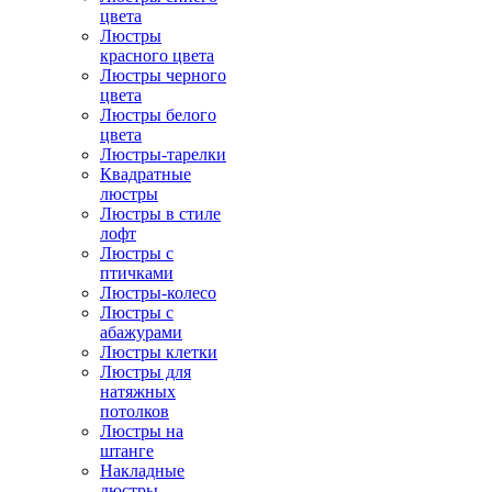
цвета
Люстры
красного цвета
Люстры черного
цвета
Люстры белого
цвета
Люстры-тарелки
Квадратные
люстры
Люстры в стиле
лофт
Люстры с
птичками
Люстры-колесо
Люстры с
абажурами
Люстры клетки
Люстры для
натяжных
потолков
Люстры на
штанге
Накладные
люстры