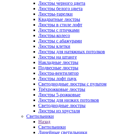
Люстры черного цвета
Люстры белого цвета
Люстры-тарелки
Квадратные люстры
Люстры в стиле лофт
Люстры с птичками
Люстры-колесо
Люстры с абажурами
Люстры клетки
Люстры для натяжных потолков
Люстры на штанге
Накладные люстры
Подвесные люстры
Люстра-вентилятор
Люстры лофт паук
Светодиодные люстры с пультом
Трёхрожковые люстры
Люстры 5-рожковые
Люстры для низких потолков
Cветодиодные люстры
Люстры из хрусталя
Светильники
Назад
Светильники
Линейные светильники