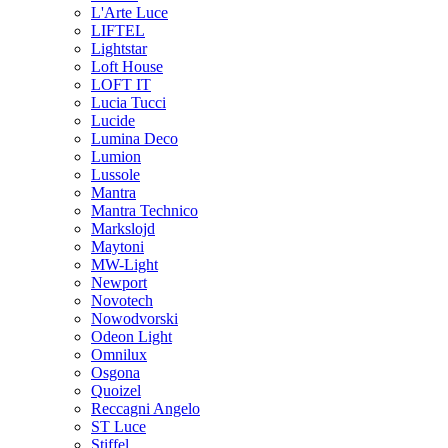
L'Arte Luce
LIFTEL
Lightstar
Loft House
LOFT IT
Lucia Tucci
Lucide
Lumina Deco
Lumion
Lussole
Mantra
Mantra Technico
Markslojd
Maytoni
MW-Light
Newport
Novotech
Nowodvorski
Odeon Light
Omnilux
Osgona
Quoizel
Reccagni Angelo
ST Luce
Stiffel