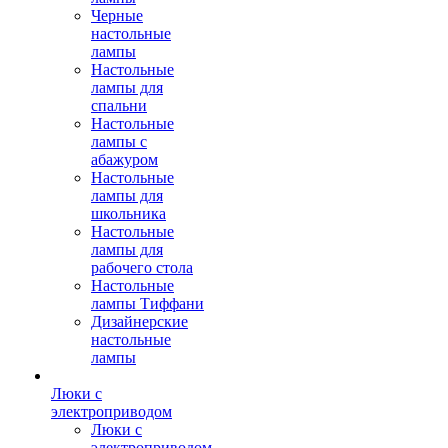
Черные
настольные
лампы
Настольные
лампы для
спальни
Настольные
лампы с
абажуром
Настольные
лампы для
школьника
Настольные
лампы для
рабочего стола
Настольные
лампы Тиффани
Дизайнерские
настольные
лампы
Люки с
электроприводом
Люки с
электроприводом