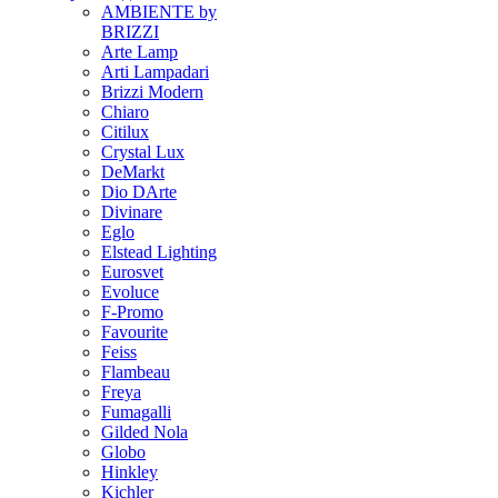
AMBIENTE by
BRIZZI
Arte Lamp
Arti Lampadari
Brizzi Modern
Chiaro
Citilux
Crystal Lux
DeMarkt
Dio DArte
Divinare
Eglo
Elstead Lighting
Eurosvet
Evoluce
F-Promo
Favourite
Feiss
Flambeau
Freya
Fumagalli
Gilded Nola
Globo
Hinkley
Kichler