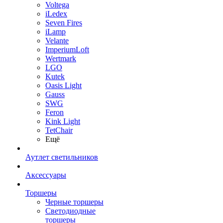
Voltega
iLedex
Seven Fires
iLamp
Velante
ImperiumLoft
Wertmark
LGO
Kutek
Oasis Light
Gauss
SWG
Feron
Kink Light
TetСhair
Ещё
Аутлет светильников
Аксессуары
Торшеры
Черные торшеры
Светодиодные
торшеры