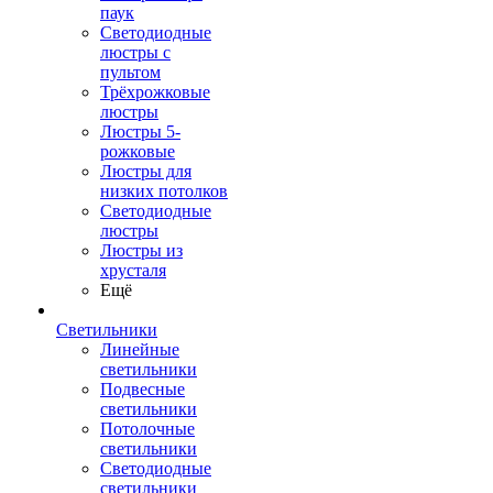
паук
Светодиодные
люстры с
пультом
Трёхрожковые
люстры
Люстры 5-
рожковые
Люстры для
низких потолков
Cветодиодные
люстры
Люстры из
хрусталя
Ещё
Светильники
Линейные
светильники
Подвесные
светильники
Потолочные
светильники
Светодиодные
светильники