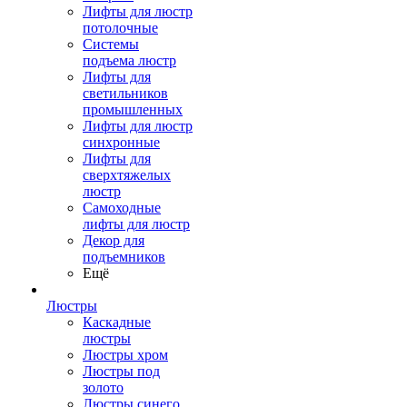
Лифты для люстр
потолочные
Системы
подъема люстр
Лифты для
светильников
промышленных
Лифты для люстр
синхронные
Лифты для
сверхтяжелых
люстр
Самоходные
лифты для люстр
Декор для
подъемников
Ещё
Люстры
Каскадные
люстры
Люстры хром
Люстры под
золото
Люстры синего