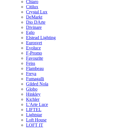
Chiaro
Citilux
Crystal Lux
DeMarkt
Dio DArte
Divinare
Eglo
Elstead Lighting
Eurosvet
Evoluce
F-Promo
Favourite
Feiss
Flambeau
Freya
Fumagalli
Gilded Nola
Globo
Hinkley
Kichler
L'Arte Luce
LIFTEL
Lightstar
Loft House
LOFT IT