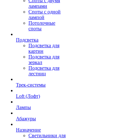
Споты с двумя
лампами
Споты с одной
лампой
Потолочные
споты
Подсветка
Подсветка для
картин
Подсветка для
зеркал
Подсветка для
лестниц
Трек-системы
Loft (Лофт)
Лампы
Абажуры
Назначение
Светильники для