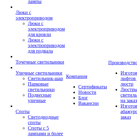
лампы
Люки с
электроприводом
Люки с
электроприводом
для кровли
Люки с
электроприводом
для подвала
Точечные светильники
Производств
Уличные светильники
Изгото
Компания
Светильник-шар
лифтов 
Парковые
люстр
Сертификаты
светильники
Люстры
Новости
Подвесные
светил
Блог
уличные
на заказ
Вакансии
Изгото
Споты
абажур
Светодиодные
заказ
споты
Споты с 5
лампами и более