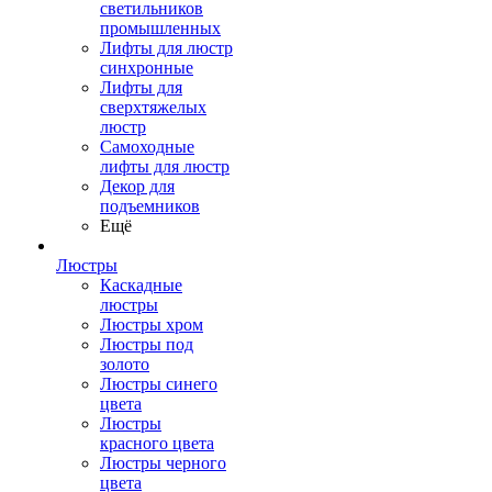
светильников
промышленных
Лифты для люстр
синхронные
Лифты для
сверхтяжелых
люстр
Самоходные
лифты для люстр
Декор для
подъемников
Ещё
Люстры
Каскадные
люстры
Люстры хром
Люстры под
золото
Люстры синего
цвета
Люстры
красного цвета
Люстры черного
цвета