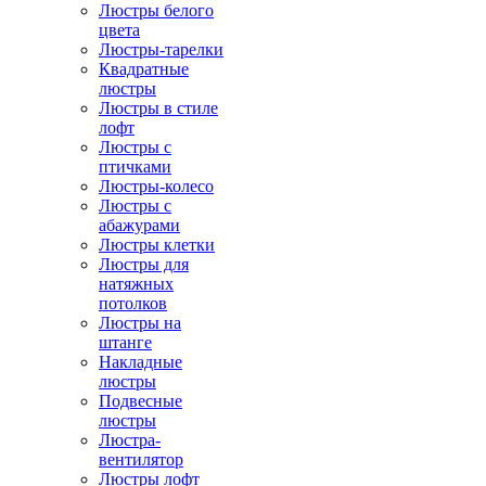
Люстры белого
цвета
Люстры-тарелки
Квадратные
люстры
Люстры в стиле
лофт
Люстры с
птичками
Люстры-колесо
Люстры с
абажурами
Люстры клетки
Люстры для
натяжных
потолков
Люстры на
штанге
Накладные
люстры
Подвесные
люстры
Люстра-
вентилятор
Люстры лофт