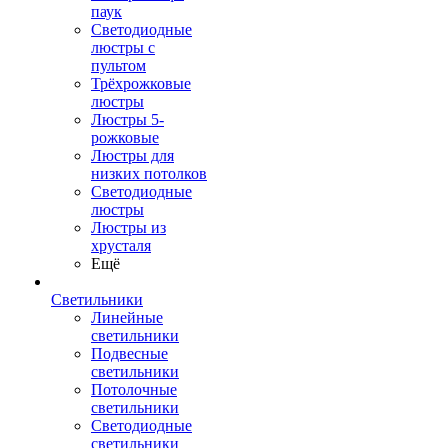
паук
Светодиодные
люстры с
пультом
Трёхрожковые
люстры
Люстры 5-
рожковые
Люстры для
низких потолков
Cветодиодные
люстры
Люстры из
хрусталя
Ещё
Светильники
Линейные
светильники
Подвесные
светильники
Потолочные
светильники
Светодиодные
светильники