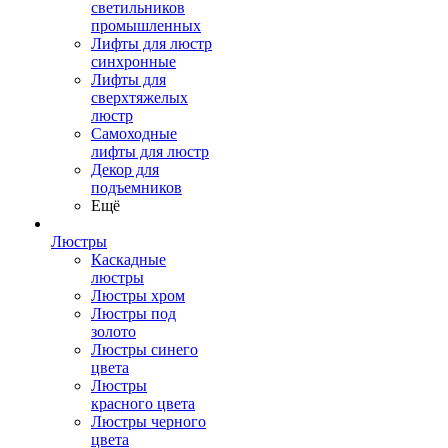
светильников
промышленных
Лифты для люстр
синхронные
Лифты для
сверхтяжелых
люстр
Самоходные
лифты для люстр
Декор для
подъемников
Ещё
Люстры
Каскадные
люстры
Люстры хром
Люстры под
золото
Люстры синего
цвета
Люстры
красного цвета
Люстры черного
цвета