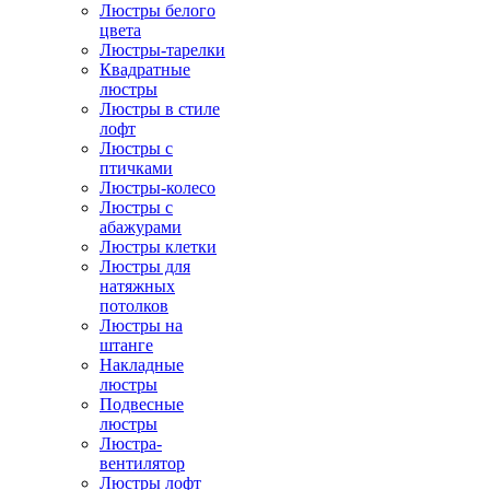
Люстры белого
цвета
Люстры-тарелки
Квадратные
люстры
Люстры в стиле
лофт
Люстры с
птичками
Люстры-колесо
Люстры с
абажурами
Люстры клетки
Люстры для
натяжных
потолков
Люстры на
штанге
Накладные
люстры
Подвесные
люстры
Люстра-
вентилятор
Люстры лофт