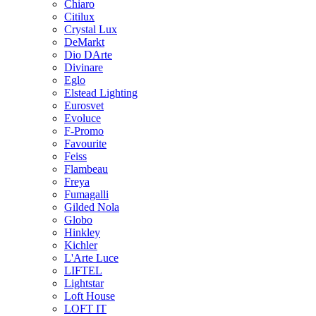
Chiaro
Citilux
Crystal Lux
DeMarkt
Dio DArte
Divinare
Eglo
Elstead Lighting
Eurosvet
Evoluce
F-Promo
Favourite
Feiss
Flambeau
Freya
Fumagalli
Gilded Nola
Globo
Hinkley
Kichler
L'Arte Luce
LIFTEL
Lightstar
Loft House
LOFT IT