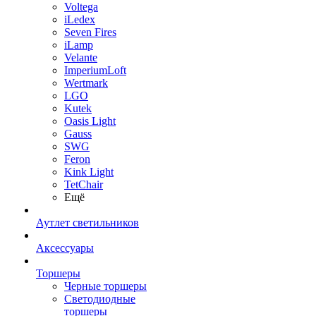
Voltega
iLedex
Seven Fires
iLamp
Velante
ImperiumLoft
Wertmark
LGO
Kutek
Oasis Light
Gauss
SWG
Feron
Kink Light
TetСhair
Ещё
Аутлет светильников
Аксессуары
Торшеры
Черные торшеры
Светодиодные
торшеры