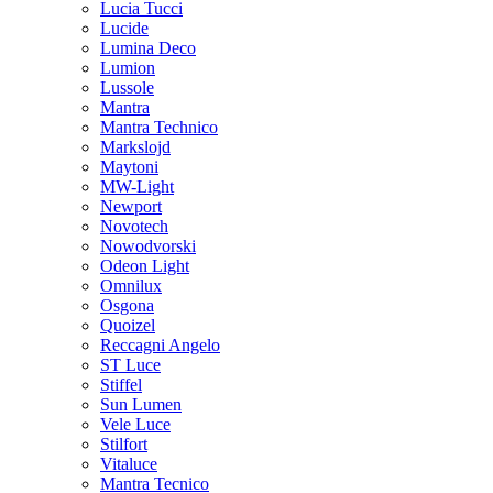
Lucia Tucci
Lucide
Lumina Deco
Lumion
Lussole
Mantra
Mantra Technico
Markslojd
Maytoni
MW-Light
Newport
Novotech
Nowodvorski
Odeon Light
Omnilux
Osgona
Quoizel
Reccagni Angelo
ST Luce
Stiffel
Sun Lumen
Vele Luce
Stilfort
Vitaluce
Mantra Tecnico