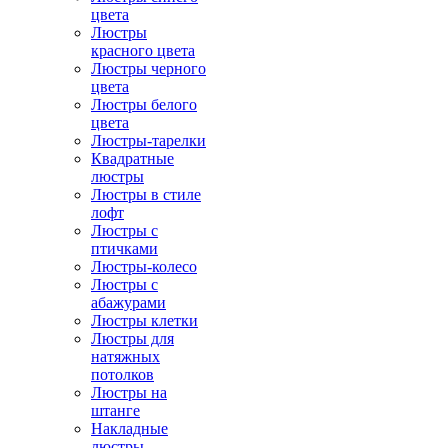
цвета
Люстры
красного цвета
Люстры черного
цвета
Люстры белого
цвета
Люстры-тарелки
Квадратные
люстры
Люстры в стиле
лофт
Люстры с
птичками
Люстры-колесо
Люстры с
абажурами
Люстры клетки
Люстры для
натяжных
потолков
Люстры на
штанге
Накладные
люстры