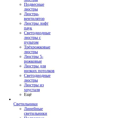
Подвесные
люстры
Люстра-
вентилятор
Люстры лофт
паук
Светодиодные
люстры с
пультом
Трёхрожковые
люстры
Люстры 5-
рожковые
Люстры для
низких потолков
Cветодиодные
люстры
Люстры из
хрусталя
Ещё
Светильники
Линейные
светильники