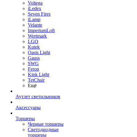
Voltega
iLedex
Seven Fires
iLamp
Velante
ImperiumLoft
Wertmark
LGO
Kutek
Oasis Light
Gauss
SWG
Feron
Kink Light
TetСhair
Ещё
Аутлет светильников
Аксессуары
Торшеры
Черные торшеры
Светодиодные
торшеры