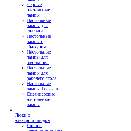
Черные
настольные
лампы
Настольные
лампы для
спальни
Настольные
лампы с
абажуром
Настольные
лампы для
школьника
Настольные
лампы для
рабочего стола
Настольные
лампы Тиффани
Дизайнерские
настольные
лампы
Люки с
электроприводом
Люки с
электроприводом