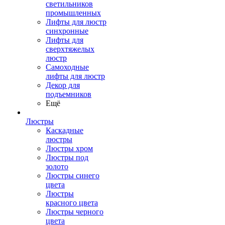
светильников
промышленных
Лифты для люстр
синхронные
Лифты для
сверхтяжелых
люстр
Самоходные
лифты для люстр
Декор для
подъемников
Ещё
Люстры
Каскадные
люстры
Люстры хром
Люстры под
золото
Люстры синего
цвета
Люстры
красного цвета
Люстры черного
цвета