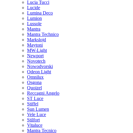
Lucia Tucci
Lucide
Lumina Deco
Lumion
Lussole
Mantra
Mantra Technico
Markslojd
Maytoni
MW-Light
Newport
Novotech
Nowodvorski
Odeon Light
Omnilux
Osgona
Quoizel
Reccagni Angelo
ST Luce
Stiffel
Sun Lumen
Vele Luce
Stilfort
Vitaluce
Mantra Tecnico