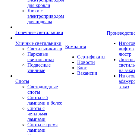
для кровли
Люки с
электроприводом
для подвала
Точечные светильники
Производств
Уличные светильники
Изгото
Компания
Светильник-шар
лифтов 
Парковые
люстр
Сертификаты
светильники
Люстры
Новости
Подвесные
светил
Блог
уличные
на заказ
Вакансии
Изгото
Споты
абажур
Светодиодные
заказ
споты
Споты с 5
лампами и более
Споты с
четырьмя
лампами
Споты с тремя
лампами