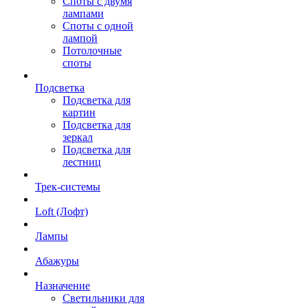
Споты с двумя
лампами
Споты с одной
лампой
Потолочные
споты
Подсветка
Подсветка для
картин
Подсветка для
зеркал
Подсветка для
лестниц
Трек-системы
Loft (Лофт)
Лампы
Абажуры
Назначение
Светильники для