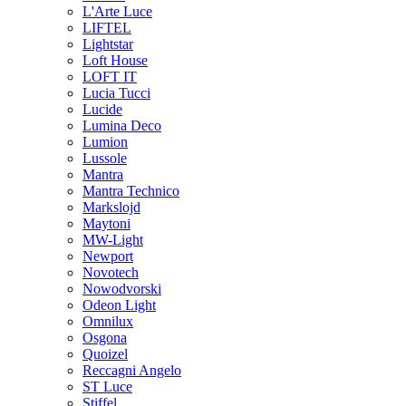
L'Arte Luce
LIFTEL
Lightstar
Loft House
LOFT IT
Lucia Tucci
Lucide
Lumina Deco
Lumion
Lussole
Mantra
Mantra Technico
Markslojd
Maytoni
MW-Light
Newport
Novotech
Nowodvorski
Odeon Light
Omnilux
Osgona
Quoizel
Reccagni Angelo
ST Luce
Stiffel