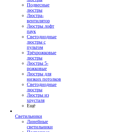
Подвесные
люстры
Люстра-
вентилятор
Люстры лофт
паук
Светодиодные
люстры с
пультом
Трёхрожковые
люстры
Люстры 5-
рожковые
Люстры для
низких потолков
Cветодиодные
люстры
Люстры из
хрусталя
Ещё
Светильники
Линейные
светильники