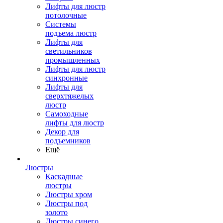
Лифты для люстр
потолочные
Системы
подъема люстр
Лифты для
светильников
промышленных
Лифты для люстр
синхронные
Лифты для
сверхтяжелых
люстр
Самоходные
лифты для люстр
Декор для
подъемников
Ещё
Люстры
Каскадные
люстры
Люстры хром
Люстры под
золото
Люстры синего