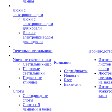
лампы
Люки с
электроприводом
Люки с
электроприводом
для кровли
Люки с
электроприводом
для подвала
Точечные светильники
Производств
Уличные светильники
Изгото
Компания
Светильник-шар
лифтов 
Парковые
люстр
Сертификаты
светильники
Люстры
Новости
Подвесные
светил
Блог
уличные
на заказ
Вакансии
Изгото
Споты
абажур
Светодиодные
заказ
споты
Споты с 5
лампами и более