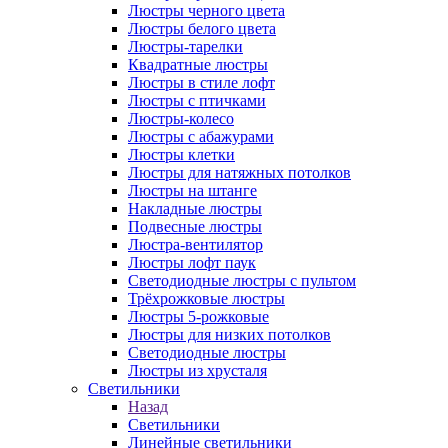
Люстры черного цвета
Люстры белого цвета
Люстры-тарелки
Квадратные люстры
Люстры в стиле лофт
Люстры с птичками
Люстры-колесо
Люстры с абажурами
Люстры клетки
Люстры для натяжных потолков
Люстры на штанге
Накладные люстры
Подвесные люстры
Люстра-вентилятор
Люстры лофт паук
Светодиодные люстры с пультом
Трёхрожковые люстры
Люстры 5-рожковые
Люстры для низких потолков
Cветодиодные люстры
Люстры из хрусталя
Светильники
Назад
Светильники
Линейные светильники