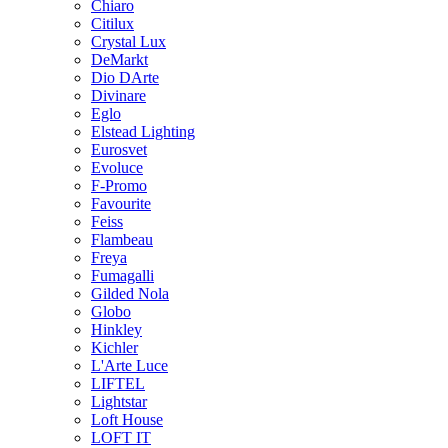
Chiaro
Citilux
Crystal Lux
DeMarkt
Dio DArte
Divinare
Eglo
Elstead Lighting
Eurosvet
Evoluce
F-Promo
Favourite
Feiss
Flambeau
Freya
Fumagalli
Gilded Nola
Globo
Hinkley
Kichler
L'Arte Luce
LIFTEL
Lightstar
Loft House
LOFT IT