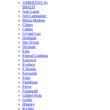
AMBIENTE by
BRIZZI
Arte Lamp
Arti Lampadari
Brizzi Modern
Chiaro
Citilux
Crystal Lux
DeMarkt
Dio DArte
Divinare
Eglo
Elstead Lighting
Eurosvet
Evoluce
F-Promo
Favourite
Feiss
Flambeau
Freya
Fumagalli
Gilded Nola
Globo
Hinkley
Kichler