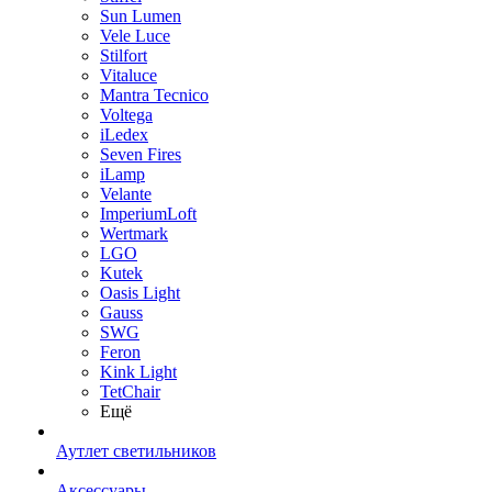
Sun Lumen
Vele Luce
Stilfort
Vitaluce
Mantra Tecnico
Voltega
iLedex
Seven Fires
iLamp
Velante
ImperiumLoft
Wertmark
LGO
Kutek
Oasis Light
Gauss
SWG
Feron
Kink Light
TetСhair
Ещё
Аутлет светильников
Аксессуары