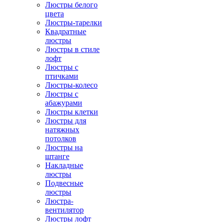
Люстры белого
цвета
Люстры-тарелки
Квадратные
люстры
Люстры в стиле
лофт
Люстры с
птичками
Люстры-колесо
Люстры с
абажурами
Люстры клетки
Люстры для
натяжных
потолков
Люстры на
штанге
Накладные
люстры
Подвесные
люстры
Люстра-
вентилятор
Люстры лофт