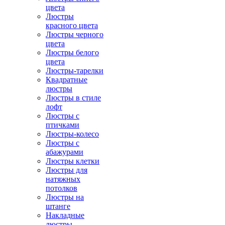
цвета
Люстры
красного цвета
Люстры черного
цвета
Люстры белого
цвета
Люстры-тарелки
Квадратные
люстры
Люстры в стиле
лофт
Люстры с
птичками
Люстры-колесо
Люстры с
абажурами
Люстры клетки
Люстры для
натяжных
потолков
Люстры на
штанге
Накладные
люстры