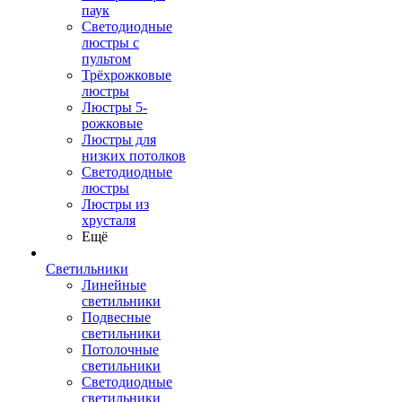
паук
Светодиодные
люстры с
пультом
Трёхрожковые
люстры
Люстры 5-
рожковые
Люстры для
низких потолков
Cветодиодные
люстры
Люстры из
хрусталя
Ещё
Светильники
Линейные
светильники
Подвесные
светильники
Потолочные
светильники
Светодиодные
светильники