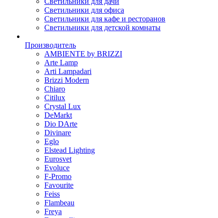
Светильники для дачи
Светильники для офиса
Светильники для кафе и ресторанов
Светильники для детской комнаты
Производитель
AMBIENTE by BRIZZI
Arte Lamp
Arti Lampadari
Brizzi Modern
Chiaro
Citilux
Crystal Lux
DeMarkt
Dio DArte
Divinare
Eglo
Elstead Lighting
Eurosvet
Evoluce
F-Promo
Favourite
Feiss
Flambeau
Freya