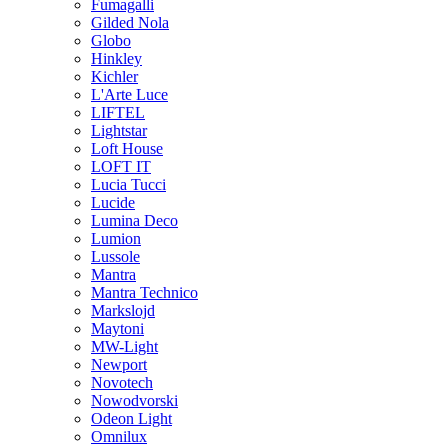
Fumagalli
Gilded Nola
Globo
Hinkley
Kichler
L'Arte Luce
LIFTEL
Lightstar
Loft House
LOFT IT
Lucia Tucci
Lucide
Lumina Deco
Lumion
Lussole
Mantra
Mantra Technico
Markslojd
Maytoni
MW-Light
Newport
Novotech
Nowodvorski
Odeon Light
Omnilux