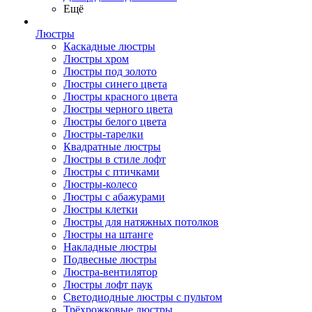
Ещё
Люстры
Каскадные люстры
Люстры хром
Люстры под золото
Люстры синего цвета
Люстры красного цвета
Люстры черного цвета
Люстры белого цвета
Люстры-тарелки
Квадратные люстры
Люстры в стиле лофт
Люстры с птичками
Люстры-колесо
Люстры с абажурами
Люстры клетки
Люстры для натяжных потолков
Люстры на штанге
Накладные люстры
Подвесные люстры
Люстра-вентилятор
Люстры лофт паук
Светодиодные люстры с пультом
Трёхрожковые люстры