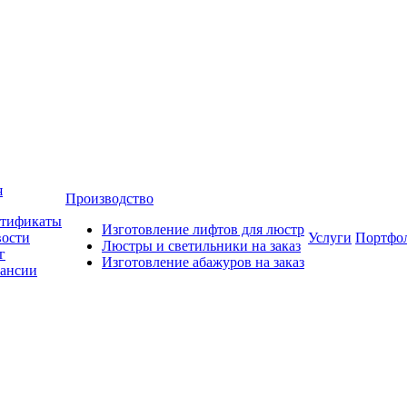
я
Производство
тификаты
Изготовление лифтов для люстр
ости
Услуги
Портфо
Люстры и светильники на заказ
г
Изготовление абажуров на заказ
ансии