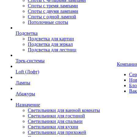
Споты с четырьмя лампами
Споты с тремя лампами
Споты с двумя лампами
Споты с одной лампой
Потолочные споты
Подсветка
Подсветка для картин
Подсветка для зеркал
Подсветка для лестниц
Трек-системы
Компани
Loft (Лофт)
Сер
Нов
Лампы
Бло
Вак
Абажуры
Назначение
Светильники для ванной комнаты
Светильники для гостиной
Светильники для спальни
Светильники для кухни
Светильники для прихожей