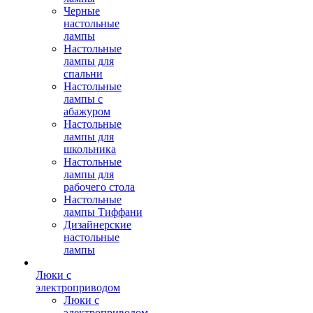
Черные
настольные
лампы
Настольные
лампы для
спальни
Настольные
лампы с
абажуром
Настольные
лампы для
школьника
Настольные
лампы для
рабочего стола
Настольные
лампы Тиффани
Дизайнерские
настольные
лампы
Люки с
электроприводом
Люки с
электроприводом