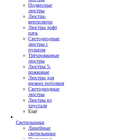
Подвесные
люстры
Люстра-
вентилятор
Люстры лофт
паук
Светодиодные
люстры с
пультом
Трёхрожковые
люстры
Люстры 5-
рожковые
Люстры для
низких потолков
Cветодиодные
люстры
Люстры из
хрусталя
Ещё
Светильники
Линейные
светильники