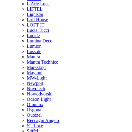
L'Arte Luce
LIFTEL
Lightstar
Loft House
LOFT IT
Lucia Tucci
Lucide
Lumina Deco
Lumion
Lussole
Mantra
Mantra Technico
Markslojd
Maytoni
MW-Light
Newport
Novotech
Nowodvorski
Odeon Light
Omnilux
Osgona
Quoizel
Reccagni Angelo
ST Luce
Stiffel