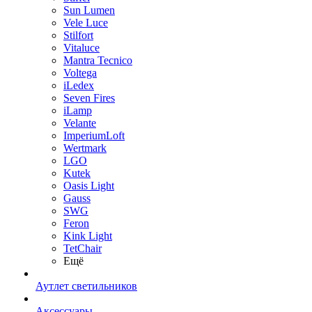
Sun Lumen
Vele Luce
Stilfort
Vitaluce
Mantra Tecnico
Voltega
iLedex
Seven Fires
iLamp
Velante
ImperiumLoft
Wertmark
LGO
Kutek
Oasis Light
Gauss
SWG
Feron
Kink Light
TetСhair
Ещё
Аутлет светильников
Аксессуары