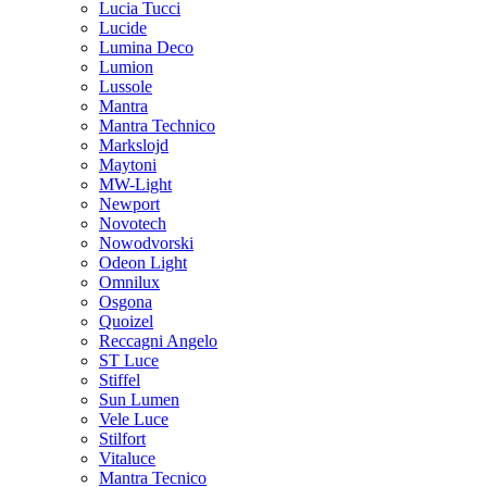
Lucia Tucci
Lucide
Lumina Deco
Lumion
Lussole
Mantra
Mantra Technico
Markslojd
Maytoni
MW-Light
Newport
Novotech
Nowodvorski
Odeon Light
Omnilux
Osgona
Quoizel
Reccagni Angelo
ST Luce
Stiffel
Sun Lumen
Vele Luce
Stilfort
Vitaluce
Mantra Tecnico