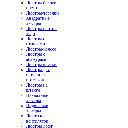
Люстры белого
цвета
Люстры-тарелки
Квадратные
люстры
Люстры в стиле
лофт
Люстры с
птичками
Люстры-колесо
Люстры с
абажурами
Люстры клетки
Люстры для
натяжных
потолков
Люстры на
штанге
Накладные
люстры
Подвесные
люстры
Люстра-
вентилятор
Люстры лофт