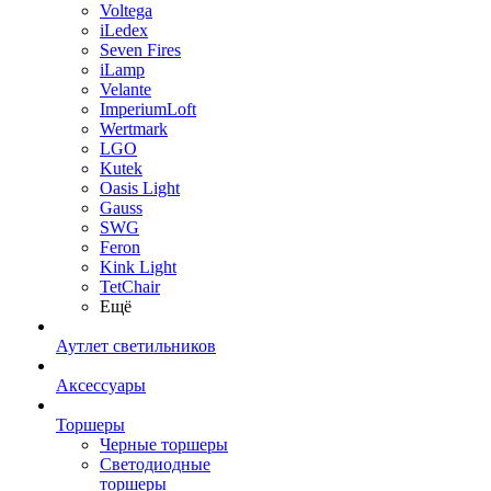
Voltega
iLedex
Seven Fires
iLamp
Velante
ImperiumLoft
Wertmark
LGO
Kutek
Oasis Light
Gauss
SWG
Feron
Kink Light
TetСhair
Ещё
Аутлет светильников
Аксессуары
Торшеры
Черные торшеры
Светодиодные
торшеры