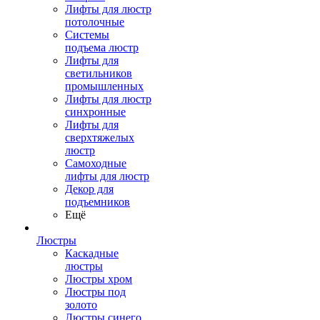
Лифты для люстр
потолочные
Системы
подъема люстр
Лифты для
светильников
промышленных
Лифты для люстр
синхронные
Лифты для
сверхтяжелых
люстр
Самоходные
лифты для люстр
Декор для
подъемников
Ещё
Люстры
Каскадные
люстры
Люстры хром
Люстры под
золото
Люстры синего