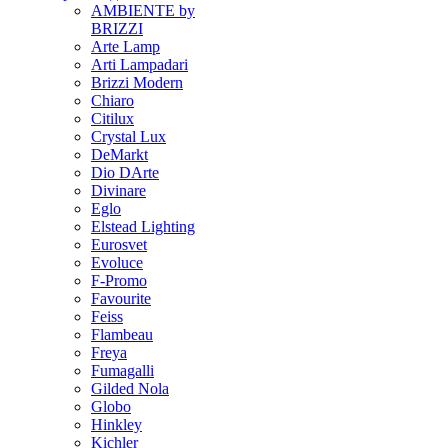
AMBIENTE by
BRIZZI
Arte Lamp
Arti Lampadari
Brizzi Modern
Chiaro
Citilux
Crystal Lux
DeMarkt
Dio DArte
Divinare
Eglo
Elstead Lighting
Eurosvet
Evoluce
F-Promo
Favourite
Feiss
Flambeau
Freya
Fumagalli
Gilded Nola
Globo
Hinkley
Kichler