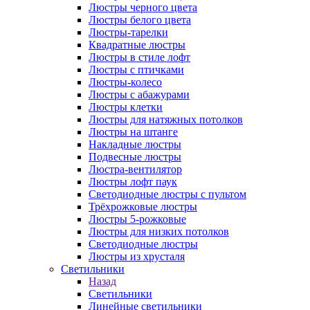
Люстры черного цвета
Люстры белого цвета
Люстры-тарелки
Квадратные люстры
Люстры в стиле лофт
Люстры с птичками
Люстры-колесо
Люстры с абажурами
Люстры клетки
Люстры для натяжных потолков
Люстры на штанге
Накладные люстры
Подвесные люстры
Люстра-вентилятор
Люстры лофт паук
Светодиодные люстры с пультом
Трёхрожковые люстры
Люстры 5-рожковые
Люстры для низких потолков
Cветодиодные люстры
Люстры из хрусталя
Светильники
Назад
Светильники
Линейные светильники