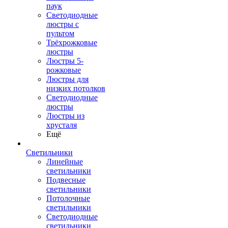
паук
Светодиодные
люстры с
пультом
Трёхрожковые
люстры
Люстры 5-
рожковые
Люстры для
низких потолков
Cветодиодные
люстры
Люстры из
хрусталя
Ещё
Светильники
Линейные
светильники
Подвесные
светильники
Потолочные
светильники
Светодиодные
светильники