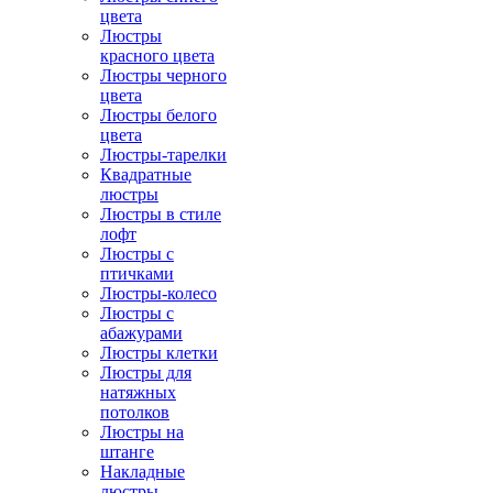
цвета
Люстры
красного цвета
Люстры черного
цвета
Люстры белого
цвета
Люстры-тарелки
Квадратные
люстры
Люстры в стиле
лофт
Люстры с
птичками
Люстры-колесо
Люстры с
абажурами
Люстры клетки
Люстры для
натяжных
потолков
Люстры на
штанге
Накладные
люстры