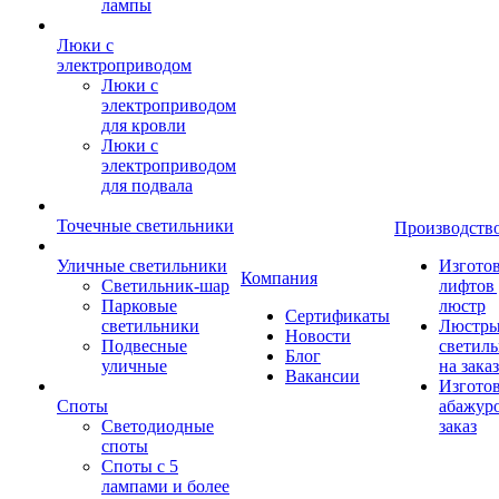
лампы
Люки с
электроприводом
Люки с
электроприводом
для кровли
Люки с
электроприводом
для подвала
Точечные светильники
Производств
Уличные светильники
Изгото
Компания
Светильник-шар
лифтов 
Парковые
люстр
Сертификаты
светильники
Люстры
Новости
Подвесные
светил
Блог
уличные
на заказ
Вакансии
Изгото
Споты
абажур
Светодиодные
заказ
споты
Споты с 5
лампами и более