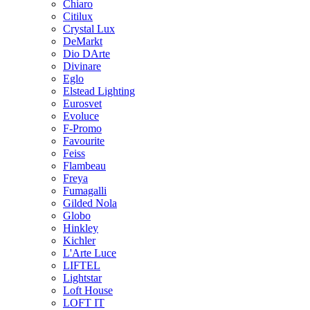
Chiaro
Citilux
Crystal Lux
DeMarkt
Dio DArte
Divinare
Eglo
Elstead Lighting
Eurosvet
Evoluce
F-Promo
Favourite
Feiss
Flambeau
Freya
Fumagalli
Gilded Nola
Globo
Hinkley
Kichler
L'Arte Luce
LIFTEL
Lightstar
Loft House
LOFT IT