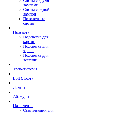
Споты с двумя
лампами
Споты с одной
лампой
Потолочные
споты
Подсветка
Подсветка для
картин
Подсветка для
зеркал
Подсветка для
лестниц
Трек-системы
Loft (Лофт)
Лампы
Абажуры
Назначение
Светильники для