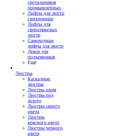
светильников
промышленных
Лифты для люстр
синхронные
Лифты для
сверхтяжелых
люстр
Самоходные
лифты для люстр
Декор для
подъемников
Ещё
Люстры
Каскадные
люстры
Люстры хром
Люстры под
золото
Люстры синего
цвета
Люстры
красного цвета
Люстры черного
цвета