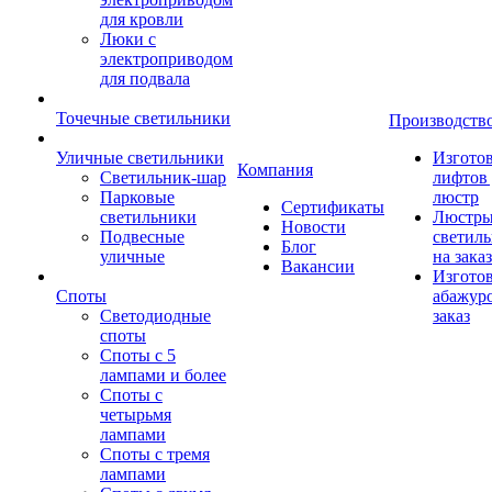
для кровли
Люки с
электроприводом
для подвала
Точечные светильники
Производств
Уличные светильники
Изгото
Компания
Светильник-шар
лифтов 
Парковые
люстр
Сертификаты
светильники
Люстры
Новости
Подвесные
светил
Блог
уличные
на заказ
Вакансии
Изгото
Споты
абажур
Светодиодные
заказ
споты
Споты с 5
лампами и более
Споты с
четырьмя
лампами
Споты с тремя
лампами