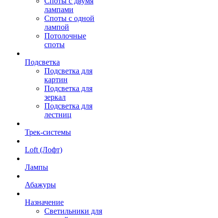
Споты с двумя
лампами
Споты с одной
лампой
Потолочные
споты
Подсветка
Подсветка для
картин
Подсветка для
зеркал
Подсветка для
лестниц
Трек-системы
Loft (Лофт)
Лампы
Абажуры
Назначение
Светильники для