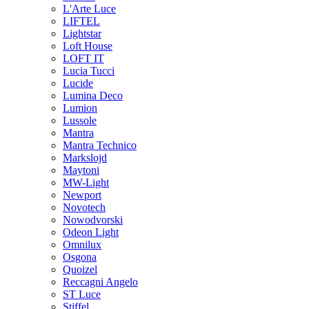
L'Arte Luce
LIFTEL
Lightstar
Loft House
LOFT IT
Lucia Tucci
Lucide
Lumina Deco
Lumion
Lussole
Mantra
Mantra Technico
Markslojd
Maytoni
MW-Light
Newport
Novotech
Nowodvorski
Odeon Light
Omnilux
Osgona
Quoizel
Reccagni Angelo
ST Luce
Stiffel