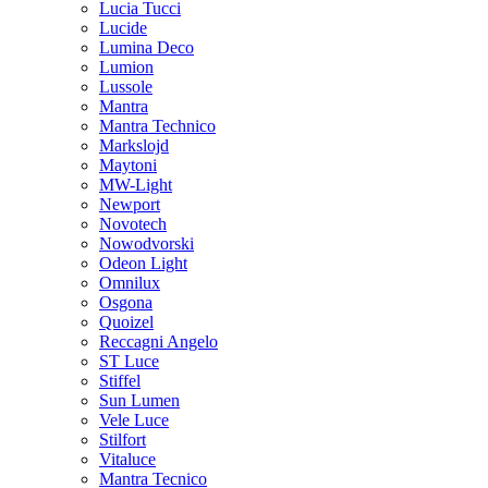
Lucia Tucci
Lucide
Lumina Deco
Lumion
Lussole
Mantra
Mantra Technico
Markslojd
Maytoni
MW-Light
Newport
Novotech
Nowodvorski
Odeon Light
Omnilux
Osgona
Quoizel
Reccagni Angelo
ST Luce
Stiffel
Sun Lumen
Vele Luce
Stilfort
Vitaluce
Mantra Tecnico