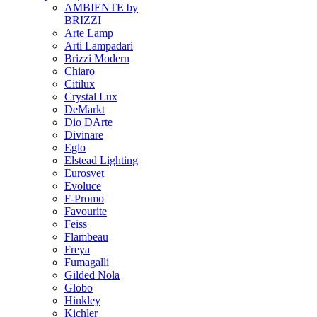
AMBIENTE by
BRIZZI
Arte Lamp
Arti Lampadari
Brizzi Modern
Chiaro
Citilux
Crystal Lux
DeMarkt
Dio DArte
Divinare
Eglo
Elstead Lighting
Eurosvet
Evoluce
F-Promo
Favourite
Feiss
Flambeau
Freya
Fumagalli
Gilded Nola
Globo
Hinkley
Kichler