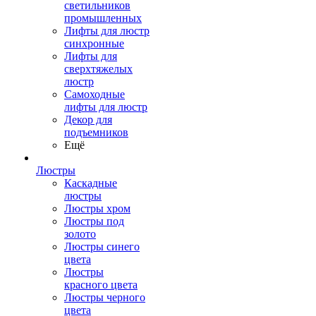
светильников
промышленных
Лифты для люстр
синхронные
Лифты для
сверхтяжелых
люстр
Самоходные
лифты для люстр
Декор для
подъемников
Ещё
Люстры
Каскадные
люстры
Люстры хром
Люстры под
золото
Люстры синего
цвета
Люстры
красного цвета
Люстры черного
цвета