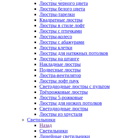
Люстры черного цвета
Люстры белого цвета
Люстры-тарелки
Квадратные люстры
Люстры в стиле лофт
Люстры с птичками
Люстры-колесо
Люстры с абажурами
Люстры клетки
Люстры для натяжных потолков
Люстры на штанге
Накладные люстры
Подвесные люстры
Люстра-вентилятор
Люстры лофт паук
Светодиодные люстры с пультом
Трёхрожковые люстры
Люстры 5-рожковые
Люстры для низких потолков
Cветодиодные люстры
Люстры из хрусталя
Светильники
Назад
Светильники
Линейные светильники