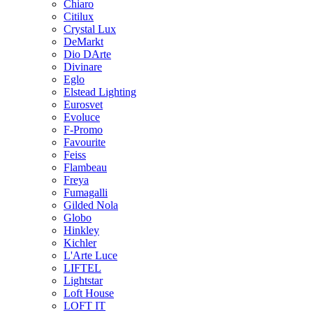
Chiaro
Citilux
Crystal Lux
DeMarkt
Dio DArte
Divinare
Eglo
Elstead Lighting
Eurosvet
Evoluce
F-Promo
Favourite
Feiss
Flambeau
Freya
Fumagalli
Gilded Nola
Globo
Hinkley
Kichler
L'Arte Luce
LIFTEL
Lightstar
Loft House
LOFT IT