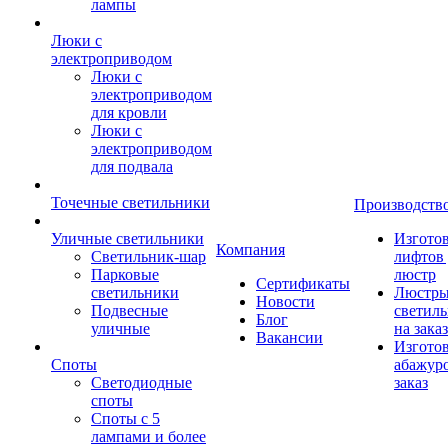
лампы
Люки с
электроприводом
Люки с
электроприводом
для кровли
Люки с
электроприводом
для подвала
Точечные светильники
Производств
Уличные светильники
Изгото
Компания
Светильник-шар
лифтов 
Парковые
люстр
Сертификаты
светильники
Люстры
Новости
Подвесные
светил
Блог
уличные
на заказ
Вакансии
Изгото
Споты
абажур
Светодиодные
заказ
споты
Споты с 5
лампами и более