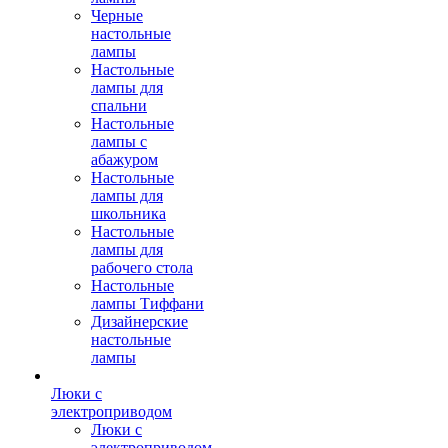
Черные
настольные
лампы
Настольные
лампы для
спальни
Настольные
лампы с
абажуром
Настольные
лампы для
школьника
Настольные
лампы для
рабочего стола
Настольные
лампы Тиффани
Дизайнерские
настольные
лампы
Люки с
электроприводом
Люки с
электроприводом