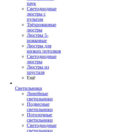
паук
Светодиодные
люстры с
пультом
Трёхрожковые
люстры
Люстры 5-
рожковые
Люстры для
низких потолков
Cветодиодные
люстры
Люстры из
хрусталя
Ещё
Светильники
Линейные
светильники
Подвесные
светильники
Потолочные
светильники
Светодиодные
светильники