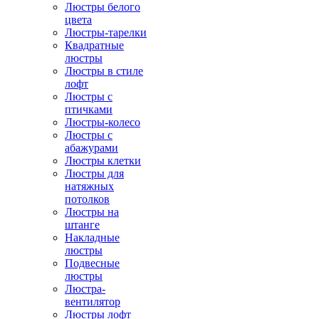
Люстры белого
цвета
Люстры-тарелки
Квадратные
люстры
Люстры в стиле
лофт
Люстры с
птичками
Люстры-колесо
Люстры с
абажурами
Люстры клетки
Люстры для
натяжных
потолков
Люстры на
штанге
Накладные
люстры
Подвесные
люстры
Люстра-
вентилятор
Люстры лофт