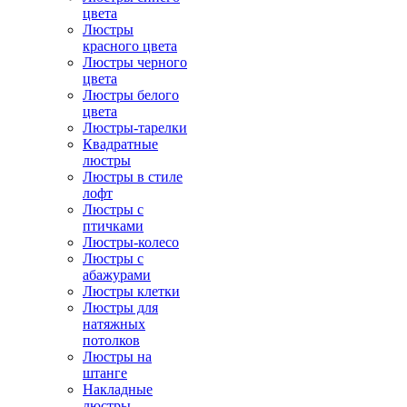
цвета
Люстры
красного цвета
Люстры черного
цвета
Люстры белого
цвета
Люстры-тарелки
Квадратные
люстры
Люстры в стиле
лофт
Люстры с
птичками
Люстры-колесо
Люстры с
абажурами
Люстры клетки
Люстры для
натяжных
потолков
Люстры на
штанге
Накладные
люстры