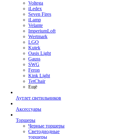
Voltega
iLedex
Seven Fires
iLamp
Velante
ImperiumLoft
Wertmark
LGO
Kutek
Oasis Light
Gauss
SWG
Feron
Kink Light
TetСhair
Ещё
Аутлет светильников
Аксессуары
Торшеры
Черные торшеры
Светодиодные
торшеры