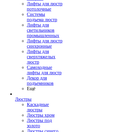
Лифты для люстр
потолочные
Системы
подъема люстр
Лифты для
светильников
промышленных
Лифты для люстр
синхронные
Лифты для
сверхтяжелых
люстр
Самоходные
лифты для люстр
Декор для
подъемников
Ещё
Люстры
Каскадные
люстры
Люстры хром
Люстры под
золото
Люстры синего