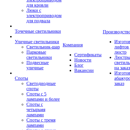
для кровли
Люки с
электроприводом
для подвала
Точечные светильники
Производств
Уличные светильники
Изгото
Компания
Светильник-шар
лифтов 
Парковые
люстр
Сертификаты
светильники
Люстры
Новости
Подвесные
светил
Блог
уличные
на заказ
Вакансии
Изгото
Споты
абажур
Светодиодные
заказ
споты
Споты с 5
лампами и более
Споты с
четырьмя
лампами
Споты с тремя
лампами