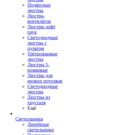
Подвесные
люстры
Люстра-
вентилятор
Люстры лофт
паук
Светодиодные
люстры с
пультом
Трёхрожковые
люстры
Люстры 5-
рожковые
Люстры для
низких потолков
Cветодиодные
люстры
Люстры из
хрусталя
Ещё
Светильники
Линейные
светильники