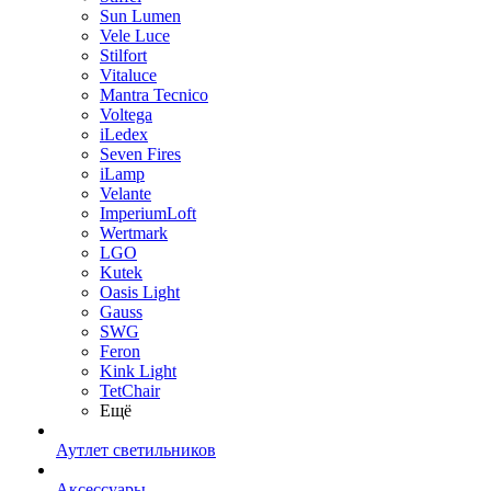
Sun Lumen
Vele Luce
Stilfort
Vitaluce
Mantra Tecnico
Voltega
iLedex
Seven Fires
iLamp
Velante
ImperiumLoft
Wertmark
LGO
Kutek
Oasis Light
Gauss
SWG
Feron
Kink Light
TetСhair
Ещё
Аутлет светильников
Аксессуары