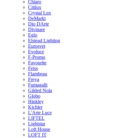
Chiaro
Citilux
Crystal Lux
DeMarkt
Dio DArte
Divinare
Eglo
Elstead Lighting
Eurosvet
Evoluce
F-Promo
Favourite
Feiss
Flambeau
Freya
Fumagalli
Gilded Nola
Globo
Hinkley
Kichler
L'Arte Luce
LIFTEL
Lightstar
Loft House
LOFT IT