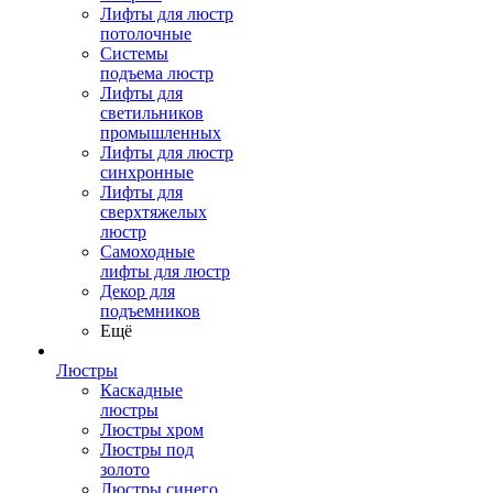
Лифты для люстр
потолочные
Системы
подъема люстр
Лифты для
светильников
промышленных
Лифты для люстр
синхронные
Лифты для
сверхтяжелых
люстр
Самоходные
лифты для люстр
Декор для
подъемников
Ещё
Люстры
Каскадные
люстры
Люстры хром
Люстры под
золото
Люстры синего