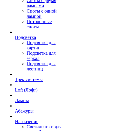
Споты с двумя
лампами
Споты с одной
лампой
Потолочные
споты
Подсветка
Подсветка для
картин
Подсветка для
зеркал
Подсветка для
лестниц
Трек-системы
Loft (Лофт)
Лампы
Абажуры
Назначение
Светильники для