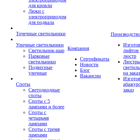
для кровли
Люки с
электроприводом
для подвала
Точечные светильники
Производств
Уличные светильники
Изгото
Компания
Светильник-шар
лифтов 
Парковые
люстр
Сертификаты
светильники
Люстры
Новости
Подвесные
светил
Блог
уличные
на заказ
Вакансии
Изгото
Споты
абажур
Светодиодные
заказ
споты
Споты с 5
лампами и более
Споты с
четырьмя
лампами
Споты с тремя
лампами