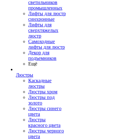
светильников
промышленных
Лифты для люстр
синхронные
Лифты для
сверхтяжелых
люстр
Самоходные
лифты для люстр
Декор для
подъемников
Ещё
Люстры
Каскадные
люстры
Люстры хром
Люстры под
золото
Люстры синего
цвета
Люстры
красного цвета
Люстры черного
цвета