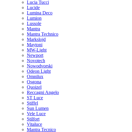
Lucia Tucci
Lucide
Lumina Deco
Lumion
Lussole
Mantra
Mantra Technico
Markslojd
Maytoni
MW-Light
Newport
Novotech
Nowodvorski
Odeon Light
Omnilux
Osgona
Quoizel
Reccagni Angelo
ST Luce
Stiffel
Sun Lumen
Vele Luce
Stilfort
Vitaluce
Mantra Tecnico