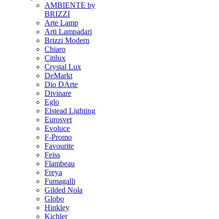
AMBIENTE by
BRIZZI
Arte Lamp
Arti Lampadari
Brizzi Modern
Chiaro
Citilux
Crystal Lux
DeMarkt
Dio DArte
Divinare
Eglo
Elstead Lighting
Eurosvet
Evoluce
F-Promo
Favourite
Feiss
Flambeau
Freya
Fumagalli
Gilded Nola
Globo
Hinkley
Kichler