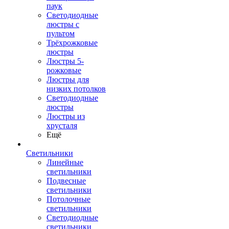
паук
Светодиодные
люстры с
пультом
Трёхрожковые
люстры
Люстры 5-
рожковые
Люстры для
низких потолков
Cветодиодные
люстры
Люстры из
хрусталя
Ещё
Светильники
Линейные
светильники
Подвесные
светильники
Потолочные
светильники
Светодиодные
светильники