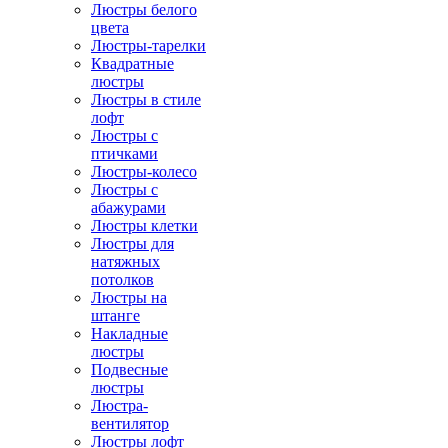
Люстры белого
цвета
Люстры-тарелки
Квадратные
люстры
Люстры в стиле
лофт
Люстры с
птичками
Люстры-колесо
Люстры с
абажурами
Люстры клетки
Люстры для
натяжных
потолков
Люстры на
штанге
Накладные
люстры
Подвесные
люстры
Люстра-
вентилятор
Люстры лофт