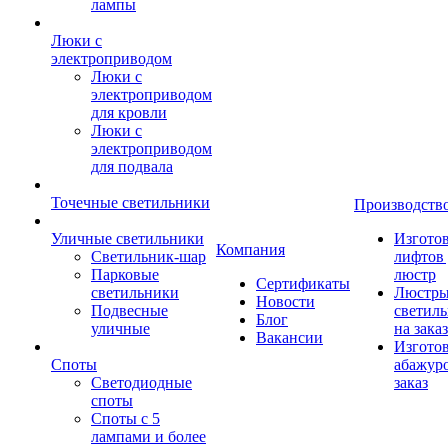
лампы
Люки с
электроприводом
Люки с
электроприводом
для кровли
Люки с
электроприводом
для подвала
Точечные светильники
Производств
Уличные светильники
Изгото
Компания
Светильник-шар
лифтов 
Парковые
люстр
Сертификаты
светильники
Люстры
Новости
Подвесные
светил
Блог
уличные
на заказ
Вакансии
Изгото
Споты
абажур
Светодиодные
заказ
споты
Споты с 5
лампами и более