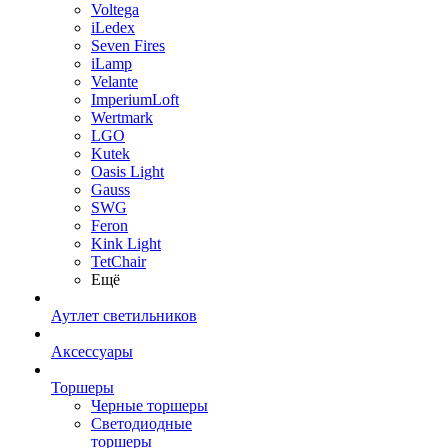
Voltega
iLedex
Seven Fires
iLamp
Velante
ImperiumLoft
Wertmark
LGO
Kutek
Oasis Light
Gauss
SWG
Feron
Kink Light
TetСhair
Ещё
Аутлет светильников
Аксессуары
Торшеры
Черные торшеры
Светодиодные
торшеры