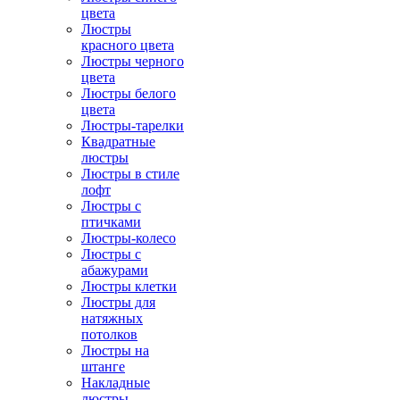
цвета
Люстры
красного цвета
Люстры черного
цвета
Люстры белого
цвета
Люстры-тарелки
Квадратные
люстры
Люстры в стиле
лофт
Люстры с
птичками
Люстры-колесо
Люстры с
абажурами
Люстры клетки
Люстры для
натяжных
потолков
Люстры на
штанге
Накладные
люстры