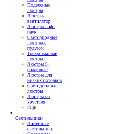
Подвесные
люстры
Люстра-
вентилятор
Люстры лофт
паук
Светодиодные
люстры с
пультом
Трёхрожковые
люстры
Люстры 5-
рожковые
Люстры для
низких потолков
Cветодиодные
люстры
Люстры из
хрусталя
Ещё
Светильники
Линейные
светильники