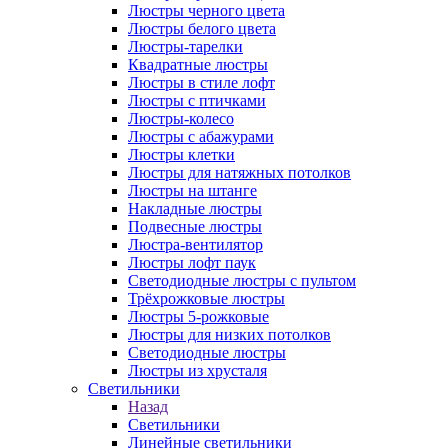
Люстры черного цвета
Люстры белого цвета
Люстры-тарелки
Квадратные люстры
Люстры в стиле лофт
Люстры с птичками
Люстры-колесо
Люстры с абажурами
Люстры клетки
Люстры для натяжных потолков
Люстры на штанге
Накладные люстры
Подвесные люстры
Люстра-вентилятор
Люстры лофт паук
Светодиодные люстры с пультом
Трёхрожковые люстры
Люстры 5-рожковые
Люстры для низких потолков
Cветодиодные люстры
Люстры из хрусталя
Светильники
Назад
Светильники
Линейные светильники