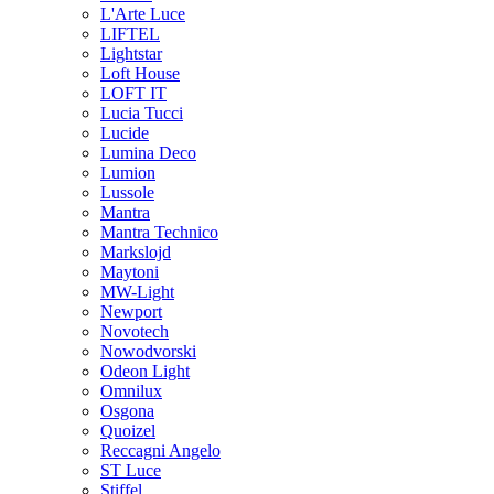
L'Arte Luce
LIFTEL
Lightstar
Loft House
LOFT IT
Lucia Tucci
Lucide
Lumina Deco
Lumion
Lussole
Mantra
Mantra Technico
Markslojd
Maytoni
MW-Light
Newport
Novotech
Nowodvorski
Odeon Light
Omnilux
Osgona
Quoizel
Reccagni Angelo
ST Luce
Stiffel