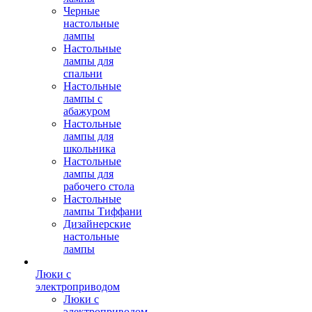
Черные
настольные
лампы
Настольные
лампы для
спальни
Настольные
лампы с
абажуром
Настольные
лампы для
школьника
Настольные
лампы для
рабочего стола
Настольные
лампы Тиффани
Дизайнерские
настольные
лампы
Люки с
электроприводом
Люки с
электроприводом