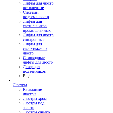
Лифты для люстр
потолочные
Системы
подъема люстр
Лифты для
светильников
промышленных
Лифты для люстр
синхронные
Лифты для
сверхтяжелых
люстр
Самоходные
лифты для люстр
Декор для
подъемников
Ещё
Люстры
Каскадные
люстры
Люстры хром
Люстры под
золото
Люстры синего