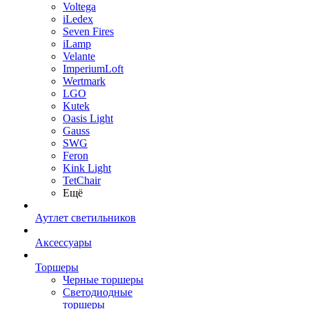
Voltega
iLedex
Seven Fires
iLamp
Velante
ImperiumLoft
Wertmark
LGO
Kutek
Oasis Light
Gauss
SWG
Feron
Kink Light
TetСhair
Ещё
Аутлет светильников
Аксессуары
Торшеры
Черные торшеры
Светодиодные
торшеры