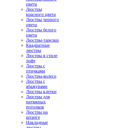
цвета
Люстры
красного цвета
Люстры черного
цвета
Люстры белого
цвета
Люстры-тарелки
Квадратные
люстры
Люстры в стиле
лофт
Люстры с
птичками
Люстры-колесо
Люстры с
абажурами
Люстры клетки
Люстры для
натяжных
потолков
Люстры на
штанге
Накладные
люстры