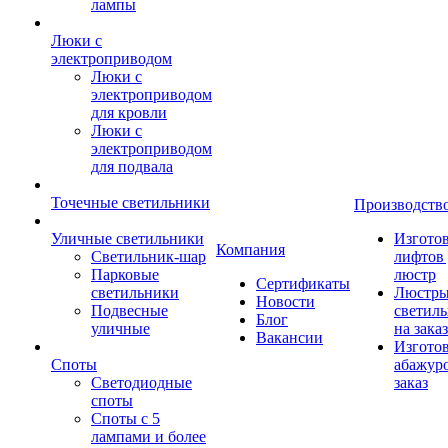
лампы
Люки с
электроприводом
Люки с
электроприводом
для кровли
Люки с
электроприводом
для подвала
Точечные светильники
Производств
Уличные светильники
Изгото
Компания
Светильник-шар
лифтов 
Парковые
люстр
Сертификаты
светильники
Люстры
Новости
Подвесные
светил
Блог
уличные
на заказ
Вакансии
Изгото
Споты
абажур
Светодиодные
заказ
споты
Споты с 5
лампами и более