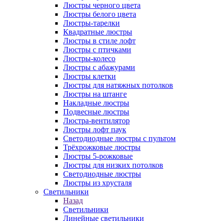
Люстры черного цвета
Люстры белого цвета
Люстры-тарелки
Квадратные люстры
Люстры в стиле лофт
Люстры с птичками
Люстры-колесо
Люстры с абажурами
Люстры клетки
Люстры для натяжных потолков
Люстры на штанге
Накладные люстры
Подвесные люстры
Люстра-вентилятор
Люстры лофт паук
Светодиодные люстры с пультом
Трёхрожковые люстры
Люстры 5-рожковые
Люстры для низких потолков
Cветодиодные люстры
Люстры из хрусталя
Светильники
Назад
Светильники
Линейные светильники