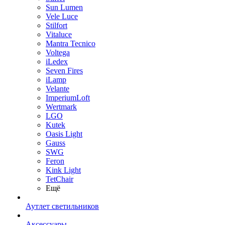
Sun Lumen
Vele Luce
Stilfort
Vitaluce
Mantra Tecnico
Voltega
iLedex
Seven Fires
iLamp
Velante
ImperiumLoft
Wertmark
LGO
Kutek
Oasis Light
Gauss
SWG
Feron
Kink Light
TetСhair
Ещё
Аутлет светильников
Аксессуары