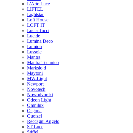
L'Arte Luce
LIFTEL
Lightstar
Loft House
LOFT IT
Lucia Tucci
Lucide
Lumina Deco
Lumion
Lussole
Mantra
Mantra Technico
Markslojd
Maytoni
MW-Light
Newport
Novotech
Nowodvorski
Odeon Light
Omnilux
Osgona
Quoizel
Reccagni Angelo
ST Luce
Stiffel