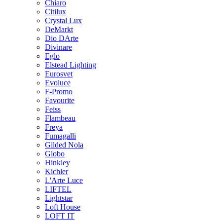
Chiaro
Citilux
Crystal Lux
DeMarkt
Dio DArte
Divinare
Eglo
Elstead Lighting
Eurosvet
Evoluce
F-Promo
Favourite
Feiss
Flambeau
Freya
Fumagalli
Gilded Nola
Globo
Hinkley
Kichler
L'Arte Luce
LIFTEL
Lightstar
Loft House
LOFT IT