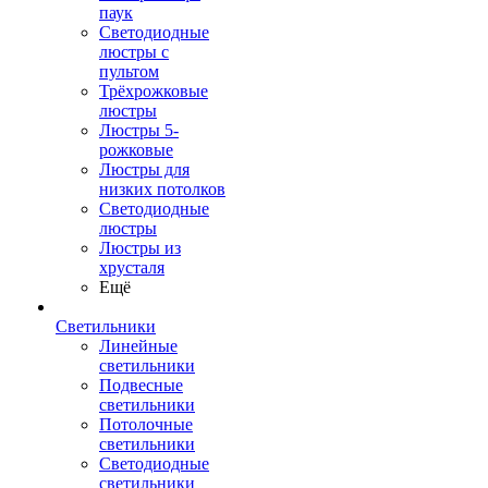
паук
Светодиодные
люстры с
пультом
Трёхрожковые
люстры
Люстры 5-
рожковые
Люстры для
низких потолков
Cветодиодные
люстры
Люстры из
хрусталя
Ещё
Светильники
Линейные
светильники
Подвесные
светильники
Потолочные
светильники
Светодиодные
светильники