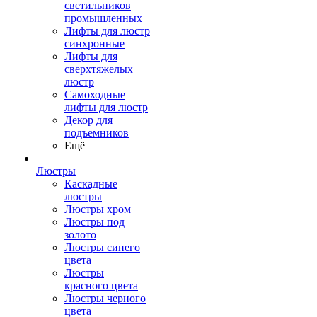
светильников
промышленных
Лифты для люстр
синхронные
Лифты для
сверхтяжелых
люстр
Самоходные
лифты для люстр
Декор для
подъемников
Ещё
Люстры
Каскадные
люстры
Люстры хром
Люстры под
золото
Люстры синего
цвета
Люстры
красного цвета
Люстры черного
цвета