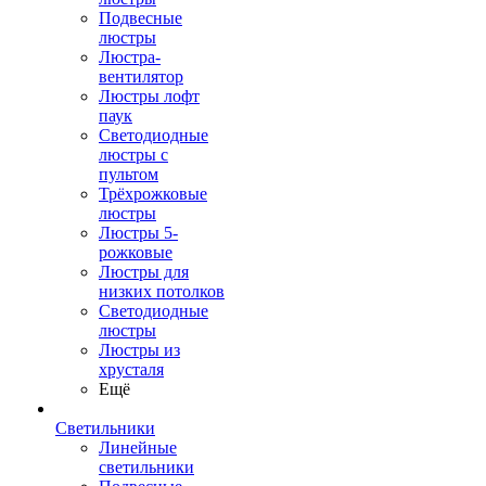
Подвесные
люстры
Люстра-
вентилятор
Люстры лофт
паук
Светодиодные
люстры с
пультом
Трёхрожковые
люстры
Люстры 5-
рожковые
Люстры для
низких потолков
Cветодиодные
люстры
Люстры из
хрусталя
Ещё
Светильники
Линейные
светильники