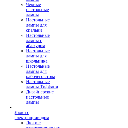
Черные
настольные
лампы
Настольные
лампы для
спальни
Настольные
лампы с
абажуром
Настольные
лампы для
школьника
Настольные
лампы для
рабочего стола
Настольные
лампы Тиффани
Дизайнерские
настольные
лампы
Люки с
электроприводом
Люки с
электроприводом