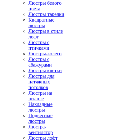
Люстры белого
цвета
Люстры-тарелки
Квадратные
люстры
Люстры в стиле
лофт
Люстры с
птичками
Люстры-колесо
Люстры с
абажурами
Люстры клетки
Люстры для
натяжных
потолков
Люстры на
штанге
Накладные
люстры
Подвесные
люстры
Люстра-
вентилятор
Люстры лофт