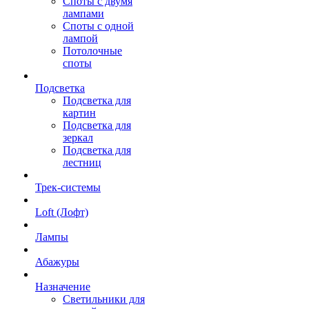
Споты с двумя
лампами
Споты с одной
лампой
Потолочные
споты
Подсветка
Подсветка для
картин
Подсветка для
зеркал
Подсветка для
лестниц
Трек-системы
Loft (Лофт)
Лампы
Абажуры
Назначение
Светильники для