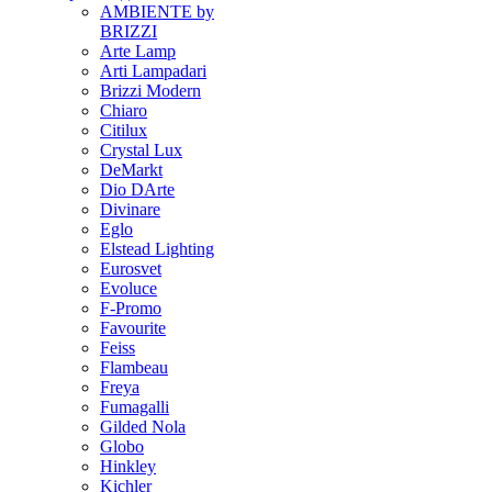
AMBIENTE by
BRIZZI
Arte Lamp
Arti Lampadari
Brizzi Modern
Chiaro
Citilux
Crystal Lux
DeMarkt
Dio DArte
Divinare
Eglo
Elstead Lighting
Eurosvet
Evoluce
F-Promo
Favourite
Feiss
Flambeau
Freya
Fumagalli
Gilded Nola
Globo
Hinkley
Kichler