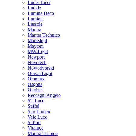
Lucia Tucci
Lucide
Lumina Deco
Lumion
Lussole
Mantra
Mantra Technico
Markslojd
Maytoni
MW-Light
Newport
Novotech
Nowodvorski
Odeon Light
Omnilux
Osgona
Quoizel
Reccagni Angelo
ST Luce
Stiffel
Sun Lumen
Vele Luce
Stilfort
Vitaluce
Mantra Tecnico