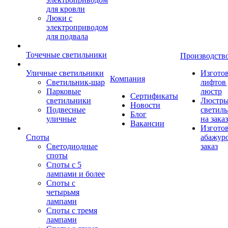
для кровли
Люки с
электроприводом
для подвала
Точечные светильники
Производств
Уличные светильники
Изгото
Компания
Светильник-шар
лифтов 
Парковые
люстр
Сертификаты
светильники
Люстры
Новости
Подвесные
светил
Блог
уличные
на заказ
Вакансии
Изгото
Споты
абажур
Светодиодные
заказ
споты
Споты с 5
лампами и более
Споты с
четырьмя
лампами
Споты с тремя
лампами