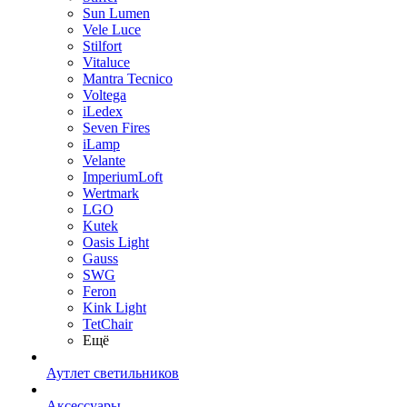
Sun Lumen
Vele Luce
Stilfort
Vitaluce
Mantra Tecnico
Voltega
iLedex
Seven Fires
iLamp
Velante
ImperiumLoft
Wertmark
LGO
Kutek
Oasis Light
Gauss
SWG
Feron
Kink Light
TetСhair
Ещё
Аутлет светильников
Аксессуары