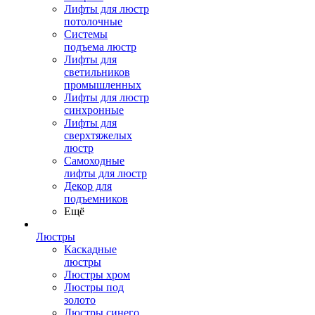
Лифты для люстр
потолочные
Системы
подъема люстр
Лифты для
светильников
промышленных
Лифты для люстр
синхронные
Лифты для
сверхтяжелых
люстр
Самоходные
лифты для люстр
Декор для
подъемников
Ещё
Люстры
Каскадные
люстры
Люстры хром
Люстры под
золото
Люстры синего