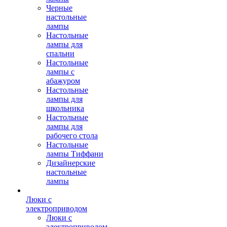
Черные
настольные
лампы
Настольные
лампы для
спальни
Настольные
лампы с
абажуром
Настольные
лампы для
школьника
Настольные
лампы для
рабочего стола
Настольные
лампы Тиффани
Дизайнерские
настольные
лампы
Люки с
электроприводом
Люки с
электроприводом