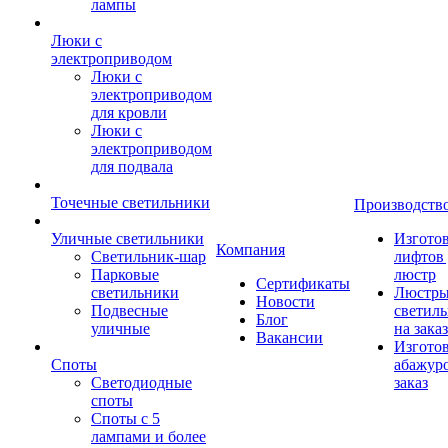
лампы
Люки с
электроприводом
Люки с
электроприводом
для кровли
Люки с
электроприводом
для подвала
Точечные светильники
Производств
Уличные светильники
Изгото
Компания
Светильник-шар
лифтов 
Парковые
люстр
Сертификаты
светильники
Люстры
Новости
Подвесные
светил
Блог
уличные
на заказ
Вакансии
Изгото
Споты
абажур
Светодиодные
заказ
споты
Споты с 5
лампами и более