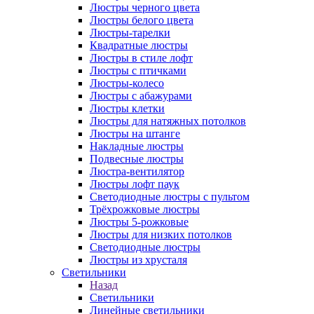
Люстры черного цвета
Люстры белого цвета
Люстры-тарелки
Квадратные люстры
Люстры в стиле лофт
Люстры с птичками
Люстры-колесо
Люстры с абажурами
Люстры клетки
Люстры для натяжных потолков
Люстры на штанге
Накладные люстры
Подвесные люстры
Люстра-вентилятор
Люстры лофт паук
Светодиодные люстры с пультом
Трёхрожковые люстры
Люстры 5-рожковые
Люстры для низких потолков
Cветодиодные люстры
Люстры из хрусталя
Светильники
Назад
Светильники
Линейные светильники