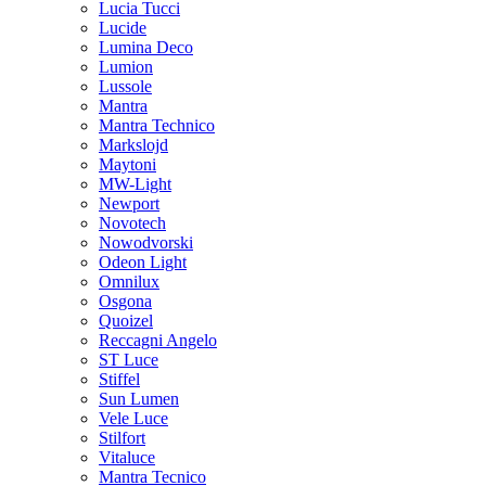
Lucia Tucci
Lucide
Lumina Deco
Lumion
Lussole
Mantra
Mantra Technico
Markslojd
Maytoni
MW-Light
Newport
Novotech
Nowodvorski
Odeon Light
Omnilux
Osgona
Quoizel
Reccagni Angelo
ST Luce
Stiffel
Sun Lumen
Vele Luce
Stilfort
Vitaluce
Mantra Tecnico