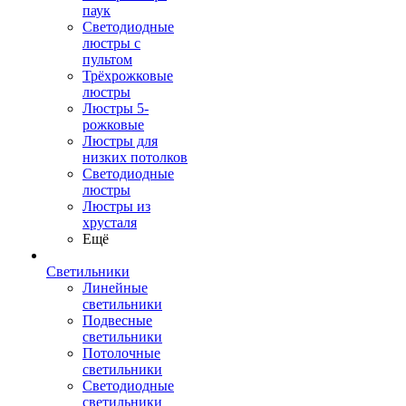
паук
Светодиодные
люстры с
пультом
Трёхрожковые
люстры
Люстры 5-
рожковые
Люстры для
низких потолков
Cветодиодные
люстры
Люстры из
хрусталя
Ещё
Светильники
Линейные
светильники
Подвесные
светильники
Потолочные
светильники
Светодиодные
светильники