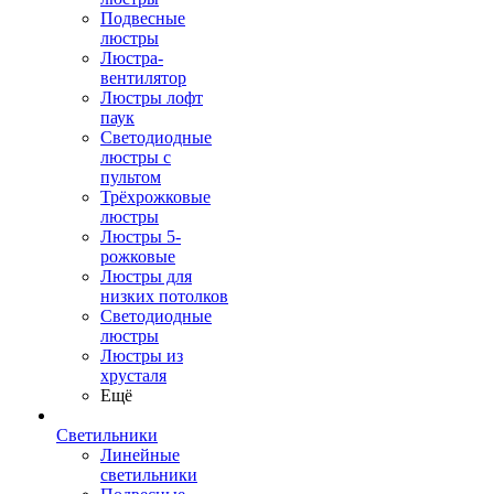
Подвесные
люстры
Люстра-
вентилятор
Люстры лофт
паук
Светодиодные
люстры с
пультом
Трёхрожковые
люстры
Люстры 5-
рожковые
Люстры для
низких потолков
Cветодиодные
люстры
Люстры из
хрусталя
Ещё
Светильники
Линейные
светильники