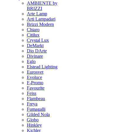
AMBIENTE by
BRIZZI
Arte Lamp
Arti Lampadari
Brizzi Modern
Chiaro
Citilux
Crystal Lux
DeMarkt
Dio DArte
Divinare
Eglo
Elstead Lighting
Eurosvet
Evoluce
F-Promo
Favourite
Feiss
Flambeau
Freya
Fumagalli
Gilded Nola
Globo
Hinkley
Kichler