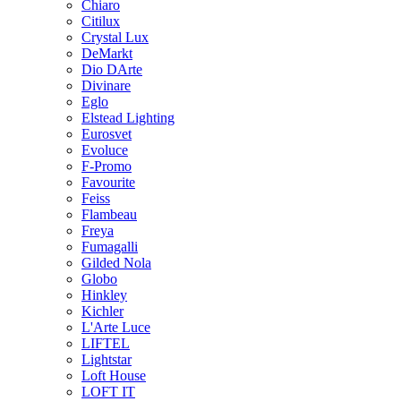
Chiaro
Citilux
Crystal Lux
DeMarkt
Dio DArte
Divinare
Eglo
Elstead Lighting
Eurosvet
Evoluce
F-Promo
Favourite
Feiss
Flambeau
Freya
Fumagalli
Gilded Nola
Globo
Hinkley
Kichler
L'Arte Luce
LIFTEL
Lightstar
Loft House
LOFT IT