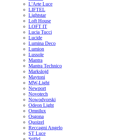
L'Arte Luce
LIFTEL
Lightstar
Loft House
LOFT IT
Lucia Tucci
Lucide
Lumina Deco
Lumion
Lussole
Mantra
Mantra Technico
Markslojd
Maytoni
MW-Light
Newport
Novotech
Nowodvorski
Odeon Light
Omnilux
Osgona
Quoizel
Reccagni Angelo
ST Luce
Stiffel