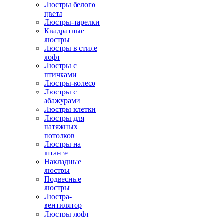
Люстры белого
цвета
Люстры-тарелки
Квадратные
люстры
Люстры в стиле
лофт
Люстры с
птичками
Люстры-колесо
Люстры с
абажурами
Люстры клетки
Люстры для
натяжных
потолков
Люстры на
штанге
Накладные
люстры
Подвесные
люстры
Люстра-
вентилятор
Люстры лофт