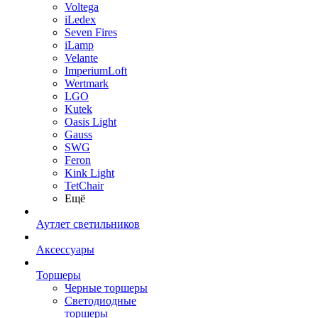
Voltega
iLedex
Seven Fires
iLamp
Velante
ImperiumLoft
Wertmark
LGO
Kutek
Oasis Light
Gauss
SWG
Feron
Kink Light
TetСhair
Ещё
Аутлет светильников
Аксессуары
Торшеры
Черные торшеры
Светодиодные
торшеры