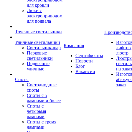
для кровли
Люки с
электроприводом
для подвала
Точечные светильники
Производств
Уличные светильники
Изгото
Компания
Светильник-шар
лифтов 
Парковые
люстр
Сертификаты
светильники
Люстры
Новости
Подвесные
светил
Блог
уличные
на заказ
Вакансии
Изгото
Споты
абажур
Светодиодные
заказ
споты
Споты с 5
лампами и более
Споты с
четырьмя
лампами
Споты с тремя
лампами