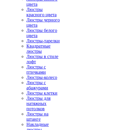
цвета
Люстры
красного цвета
Люстры черного
цвета
Люстры белого
цвета
Люстры-тарелки
Квадратные
люстры
Люстры в стиле
лофт
Люстры с
птичками
Люстры-колесо
Люстры с
абажурами
Люстры клетки
Люстры для
натяжных
потолков
Люстры на
штанге
Накладные
люстры