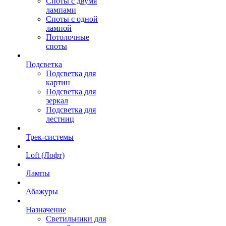
Споты с двумя
лампами
Споты с одной
лампой
Потолочные
споты
Подсветка
Подсветка для
картин
Подсветка для
зеркал
Подсветка для
лестниц
Трек-системы
Loft (Лофт)
Лампы
Абажуры
Назначение
Светильники для