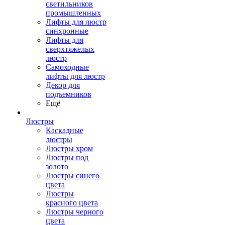
светильников
промышленных
Лифты для люстр
синхронные
Лифты для
сверхтяжелых
люстр
Самоходные
лифты для люстр
Декор для
подъемников
Ещё
Люстры
Каскадные
люстры
Люстры хром
Люстры под
золото
Люстры синего
цвета
Люстры
красного цвета
Люстры черного
цвета