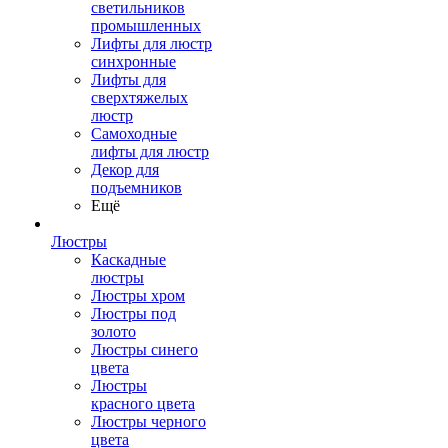
светильников
промышленных
Лифты для люстр
синхронные
Лифты для
сверхтяжелых
люстр
Самоходные
лифты для люстр
Декор для
подъемников
Ещё
Люстры
Каскадные
люстры
Люстры хром
Люстры под
золото
Люстры синего
цвета
Люстры
красного цвета
Люстры черного
цвета