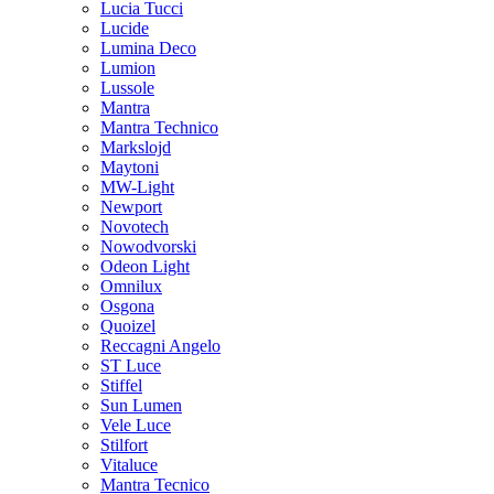
Lucia Tucci
Lucide
Lumina Deco
Lumion
Lussole
Mantra
Mantra Technico
Markslojd
Maytoni
MW-Light
Newport
Novotech
Nowodvorski
Odeon Light
Omnilux
Osgona
Quoizel
Reccagni Angelo
ST Luce
Stiffel
Sun Lumen
Vele Luce
Stilfort
Vitaluce
Mantra Tecnico