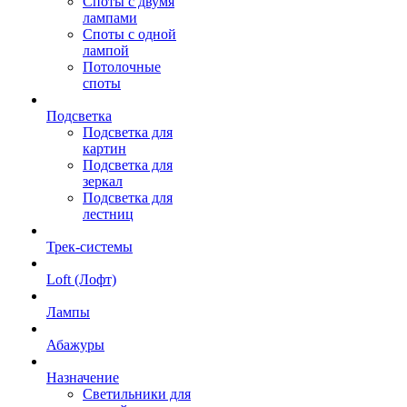
Споты с двумя
лампами
Споты с одной
лампой
Потолочные
споты
Подсветка
Подсветка для
картин
Подсветка для
зеркал
Подсветка для
лестниц
Трек-системы
Loft (Лофт)
Лампы
Абажуры
Назначение
Светильники для