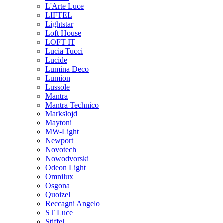
L'Arte Luce
LIFTEL
Lightstar
Loft House
LOFT IT
Lucia Tucci
Lucide
Lumina Deco
Lumion
Lussole
Mantra
Mantra Technico
Markslojd
Maytoni
MW-Light
Newport
Novotech
Nowodvorski
Odeon Light
Omnilux
Osgona
Quoizel
Reccagni Angelo
ST Luce
Stiffel