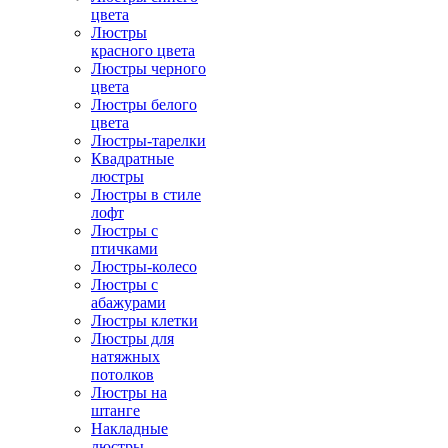
цвета
Люстры
красного цвета
Люстры черного
цвета
Люстры белого
цвета
Люстры-тарелки
Квадратные
люстры
Люстры в стиле
лофт
Люстры с
птичками
Люстры-колесо
Люстры с
абажурами
Люстры клетки
Люстры для
натяжных
потолков
Люстры на
штанге
Накладные
люстры