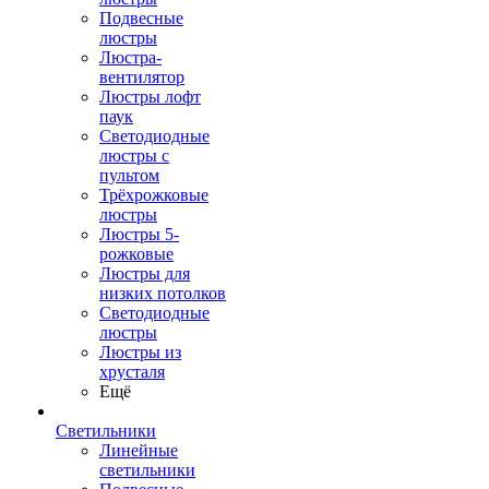
Подвесные
люстры
Люстра-
вентилятор
Люстры лофт
паук
Светодиодные
люстры с
пультом
Трёхрожковые
люстры
Люстры 5-
рожковые
Люстры для
низких потолков
Cветодиодные
люстры
Люстры из
хрусталя
Ещё
Светильники
Линейные
светильники