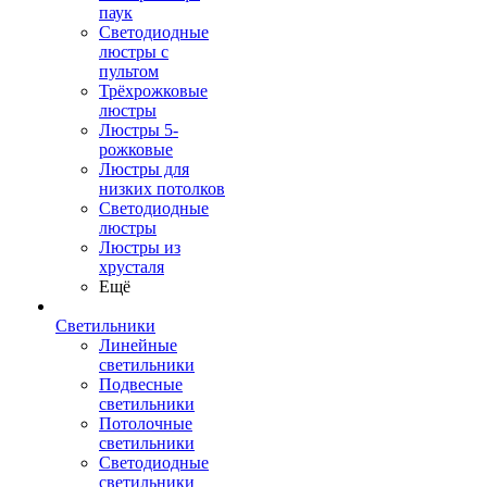
паук
Светодиодные
люстры с
пультом
Трёхрожковые
люстры
Люстры 5-
рожковые
Люстры для
низких потолков
Cветодиодные
люстры
Люстры из
хрусталя
Ещё
Светильники
Линейные
светильники
Подвесные
светильники
Потолочные
светильники
Светодиодные
светильники