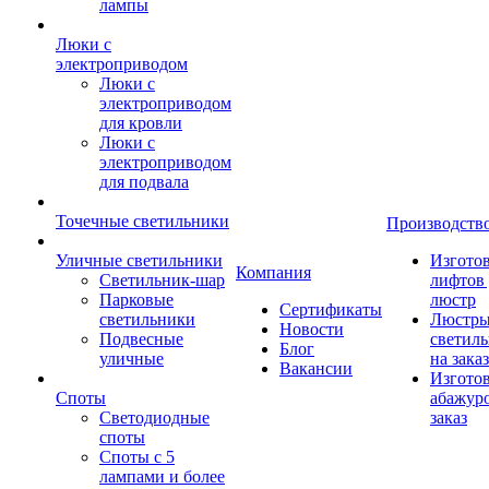
лампы
Люки с
электроприводом
Люки с
электроприводом
для кровли
Люки с
электроприводом
для подвала
Точечные светильники
Производств
Уличные светильники
Изгото
Компания
Светильник-шар
лифтов 
Парковые
люстр
Сертификаты
светильники
Люстры
Новости
Подвесные
светил
Блог
уличные
на заказ
Вакансии
Изгото
Споты
абажур
Светодиодные
заказ
споты
Споты с 5
лампами и более