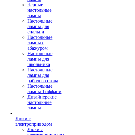
Черные
настольные
лампы
Настольные
лампы для
спальни
Настольные
лампы с
абажуром
Настольные
лампы для
школьника
Настольные
лампы для
рабочего стола
Настольные
лампы Тиффани
Дизайнерские
настольные
лампы
Люки с
электроприводом
Люки с
электроприводом