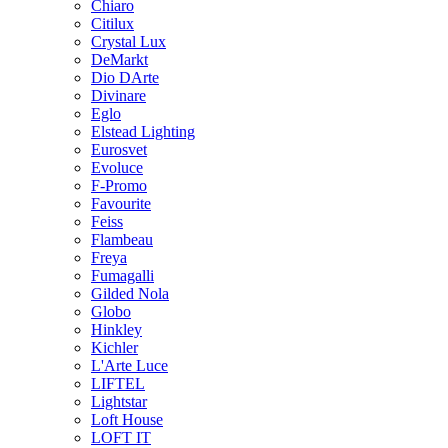
Chiaro
Citilux
Crystal Lux
DeMarkt
Dio DArte
Divinare
Eglo
Elstead Lighting
Eurosvet
Evoluce
F-Promo
Favourite
Feiss
Flambeau
Freya
Fumagalli
Gilded Nola
Globo
Hinkley
Kichler
L'Arte Luce
LIFTEL
Lightstar
Loft House
LOFT IT