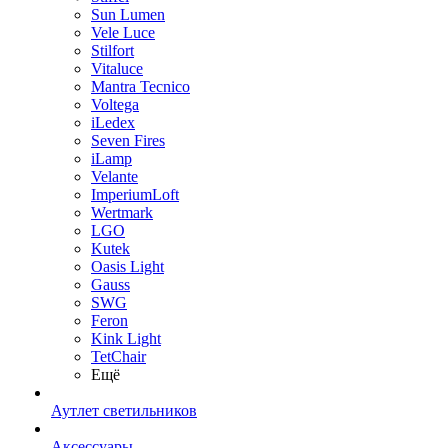
Sun Lumen
Vele Luce
Stilfort
Vitaluce
Mantra Tecnico
Voltega
iLedex
Seven Fires
iLamp
Velante
ImperiumLoft
Wertmark
LGO
Kutek
Oasis Light
Gauss
SWG
Feron
Kink Light
TetСhair
Ещё
Аутлет светильников
Аксессуары