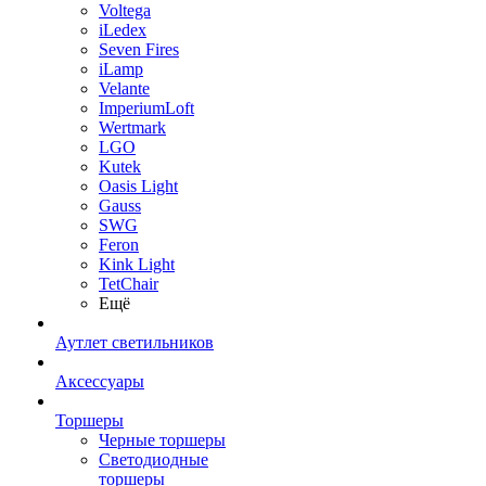
Voltega
iLedex
Seven Fires
iLamp
Velante
ImperiumLoft
Wertmark
LGO
Kutek
Oasis Light
Gauss
SWG
Feron
Kink Light
TetСhair
Ещё
Аутлет светильников
Аксессуары
Торшеры
Черные торшеры
Светодиодные
торшеры