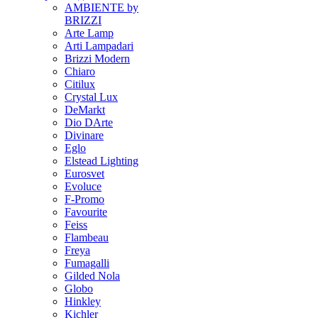
AMBIENTE by
BRIZZI
Arte Lamp
Arti Lampadari
Brizzi Modern
Chiaro
Citilux
Crystal Lux
DeMarkt
Dio DArte
Divinare
Eglo
Elstead Lighting
Eurosvet
Evoluce
F-Promo
Favourite
Feiss
Flambeau
Freya
Fumagalli
Gilded Nola
Globo
Hinkley
Kichler