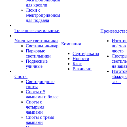
для кровли
Люки с
электроприводом
для подвала
Точечные светильники
Производств
Уличные светильники
Изгото
Компания
Светильник-шар
лифтов 
Парковые
люстр
Сертификаты
светильники
Люстры
Новости
Подвесные
светил
Блог
уличные
на заказ
Вакансии
Изгото
Споты
абажур
Светодиодные
заказ
споты
Споты с 5
лампами и более
Споты с
четырьмя
лампами
Споты с тремя
лампами