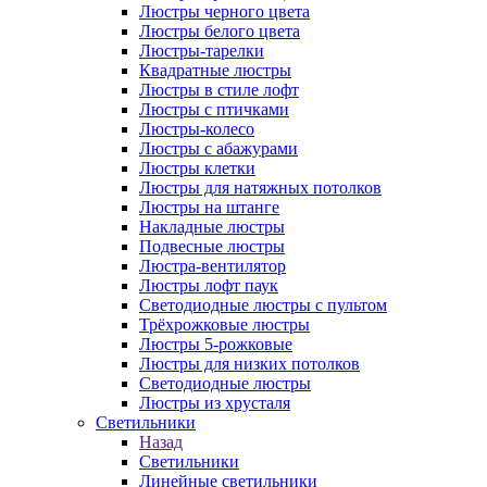
Люстры черного цвета
Люстры белого цвета
Люстры-тарелки
Квадратные люстры
Люстры в стиле лофт
Люстры с птичками
Люстры-колесо
Люстры с абажурами
Люстры клетки
Люстры для натяжных потолков
Люстры на штанге
Накладные люстры
Подвесные люстры
Люстра-вентилятор
Люстры лофт паук
Светодиодные люстры с пультом
Трёхрожковые люстры
Люстры 5-рожковые
Люстры для низких потолков
Cветодиодные люстры
Люстры из хрусталя
Светильники
Назад
Светильники
Линейные светильники