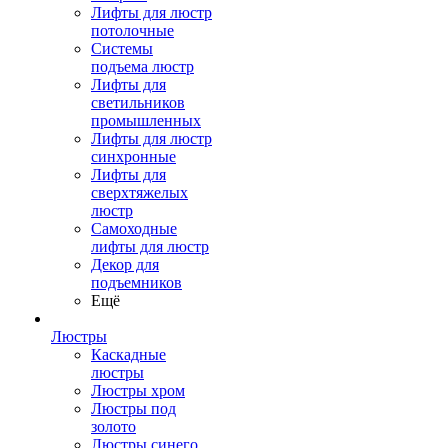
Лифты для люстр
потолочные
Системы
подъема люстр
Лифты для
светильников
промышленных
Лифты для люстр
синхронные
Лифты для
сверхтяжелых
люстр
Самоходные
лифты для люстр
Декор для
подъемников
Ещё
Люстры
Каскадные
люстры
Люстры хром
Люстры под
золото
Люстры синего