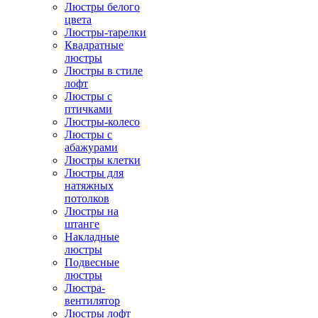
Люстры белого
цвета
Люстры-тарелки
Квадратные
люстры
Люстры в стиле
лофт
Люстры с
птичками
Люстры-колесо
Люстры с
абажурами
Люстры клетки
Люстры для
натяжных
потолков
Люстры на
штанге
Накладные
люстры
Подвесные
люстры
Люстра-
вентилятор
Люстры лофт