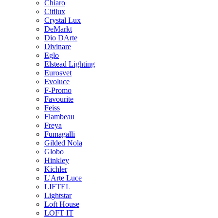
Chiaro
Citilux
Crystal Lux
DeMarkt
Dio DArte
Divinare
Eglo
Elstead Lighting
Eurosvet
Evoluce
F-Promo
Favourite
Feiss
Flambeau
Freya
Fumagalli
Gilded Nola
Globo
Hinkley
Kichler
L'Arte Luce
LIFTEL
Lightstar
Loft House
LOFT IT