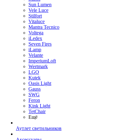
Sun Lumen
Vele Luce
Stilfort
Vitaluce
Mantra Tecnico
Voltega
iLedex
Seven Fires
iLamp
Velante
ImperiumLoft
Wertmark
LGO
Kutek
Oasis Light
Gauss
SWG
Feron
Kink Light
TetСhair
Ещё
Аутлет светильников
Аксессуары