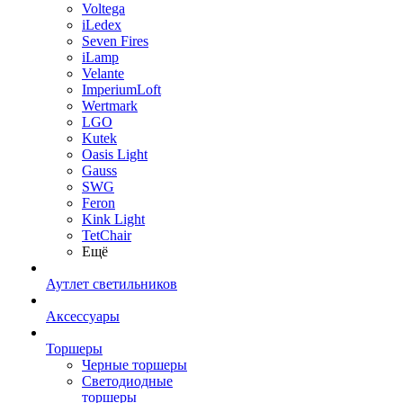
Voltega
iLedex
Seven Fires
iLamp
Velante
ImperiumLoft
Wertmark
LGO
Kutek
Oasis Light
Gauss
SWG
Feron
Kink Light
TetСhair
Ещё
Аутлет светильников
Аксессуары
Торшеры
Черные торшеры
Светодиодные
торшеры