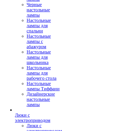
Черные
настольные
лампы
Настольные
лампы для
спальни
Настольные
лампы с
абажуром
Настольные
лампы для
школьника
Настольные
лампы для
рабочего стола
Настольные
лампы Тиффани
Дизайнерские
настольные
лампы
Люки с
электроприводом
Люки с
электроприводом