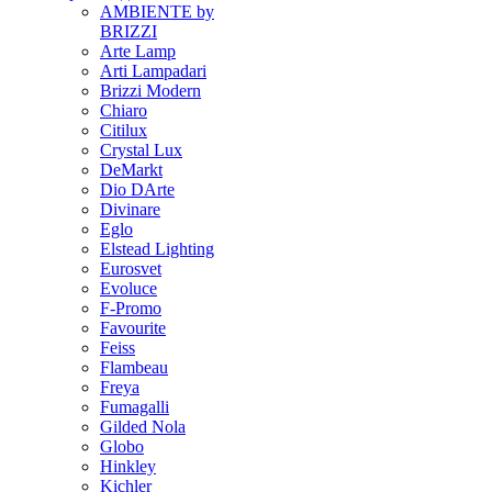
AMBIENTE by
BRIZZI
Arte Lamp
Arti Lampadari
Brizzi Modern
Chiaro
Citilux
Crystal Lux
DeMarkt
Dio DArte
Divinare
Eglo
Elstead Lighting
Eurosvet
Evoluce
F-Promo
Favourite
Feiss
Flambeau
Freya
Fumagalli
Gilded Nola
Globo
Hinkley
Kichler