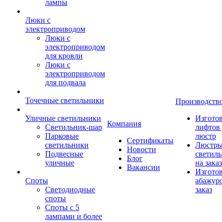
лампы
Люки с
электроприводом
Люки с
электроприводом
для кровли
Люки с
электроприводом
для подвала
Точечные светильники
Производств
Уличные светильники
Изгото
Компания
Светильник-шар
лифтов 
Парковые
люстр
Сертификаты
светильники
Люстры
Новости
Подвесные
светил
Блог
уличные
на заказ
Вакансии
Изгото
Споты
абажур
Светодиодные
заказ
споты
Споты с 5
лампами и более