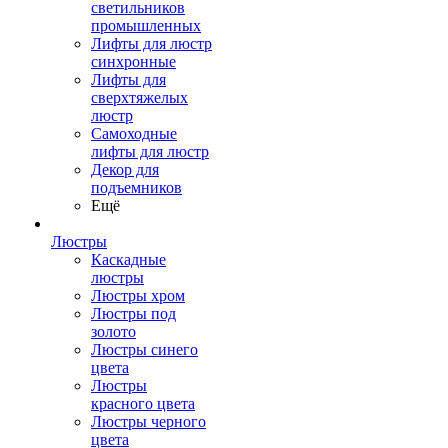
светильников
промышленных
Лифты для люстр
синхронные
Лифты для
сверхтяжелых
люстр
Самоходные
лифты для люстр
Декор для
подъемников
Ещё
Люстры
Каскадные
люстры
Люстры хром
Люстры под
золото
Люстры синего
цвета
Люстры
красного цвета
Люстры черного
цвета