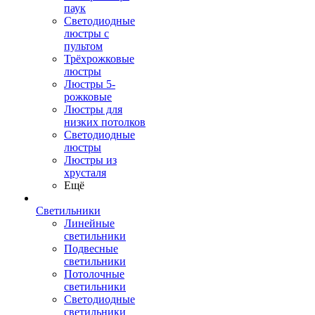
паук
Светодиодные
люстры с
пультом
Трёхрожковые
люстры
Люстры 5-
рожковые
Люстры для
низких потолков
Cветодиодные
люстры
Люстры из
хрусталя
Ещё
Светильники
Линейные
светильники
Подвесные
светильники
Потолочные
светильники
Светодиодные
светильники