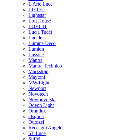
L'Arte Luce
LIFTEL
Lightstar
Loft House
LOFT IT
Lucia Tucci
Lucide
Lumina Deco
Lumion
Lussole
Mantra
Mantra Technico
Markslojd
Maytoni
MW-Light
Newport
Novotech
Nowodvorski
Odeon Light
Omnilux
Osgona
Quoizel
Reccagni Angelo
ST Luce
Stiffel