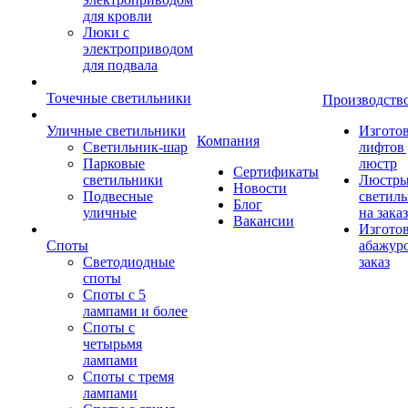
для кровли
Люки с
электроприводом
для подвала
Точечные светильники
Производств
Уличные светильники
Изгото
Компания
Светильник-шар
лифтов 
Парковые
люстр
Сертификаты
светильники
Люстры
Новости
Подвесные
светил
Блог
уличные
на заказ
Вакансии
Изгото
Споты
абажур
Светодиодные
заказ
споты
Споты с 5
лампами и более
Споты с
четырьмя
лампами
Споты с тремя
лампами