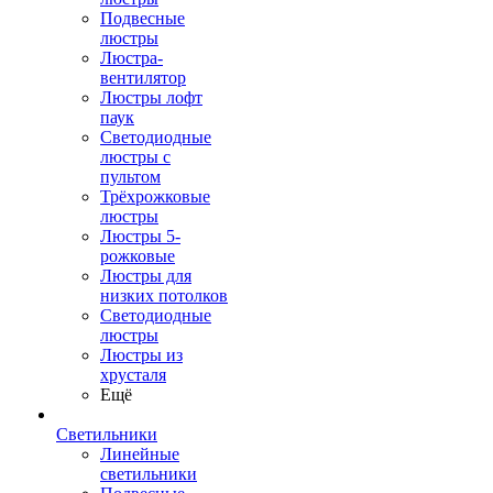
Подвесные
люстры
Люстра-
вентилятор
Люстры лофт
паук
Светодиодные
люстры с
пультом
Трёхрожковые
люстры
Люстры 5-
рожковые
Люстры для
низких потолков
Cветодиодные
люстры
Люстры из
хрусталя
Ещё
Светильники
Линейные
светильники