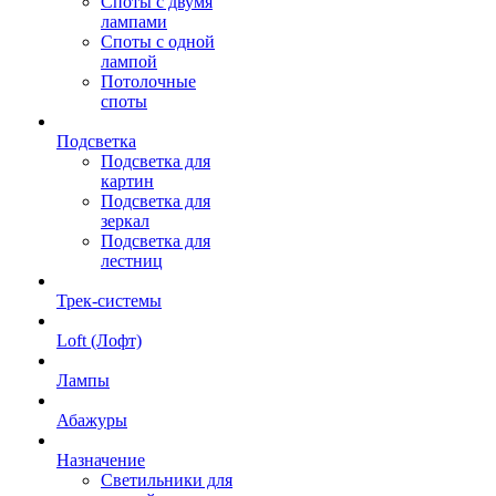
Споты с двумя
лампами
Споты с одной
лампой
Потолочные
споты
Подсветка
Подсветка для
картин
Подсветка для
зеркал
Подсветка для
лестниц
Трек-системы
Loft (Лофт)
Лампы
Абажуры
Назначение
Светильники для