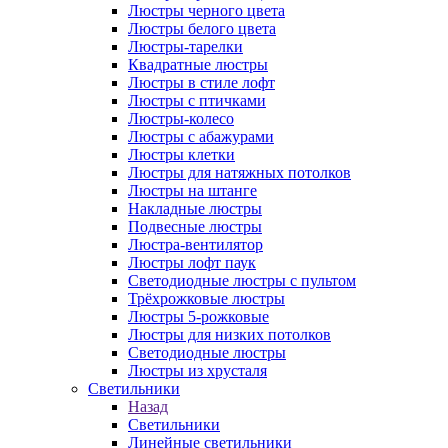
Люстры черного цвета
Люстры белого цвета
Люстры-тарелки
Квадратные люстры
Люстры в стиле лофт
Люстры с птичками
Люстры-колесо
Люстры с абажурами
Люстры клетки
Люстры для натяжных потолков
Люстры на штанге
Накладные люстры
Подвесные люстры
Люстра-вентилятор
Люстры лофт паук
Светодиодные люстры с пультом
Трёхрожковые люстры
Люстры 5-рожковые
Люстры для низких потолков
Cветодиодные люстры
Люстры из хрусталя
Светильники
Назад
Светильники
Линейные светильники