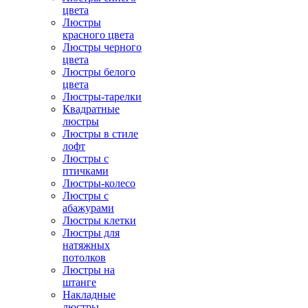
цвета
Люстры
красного цвета
Люстры черного
цвета
Люстры белого
цвета
Люстры-тарелки
Квадратные
люстры
Люстры в стиле
лофт
Люстры с
птичками
Люстры-колесо
Люстры с
абажурами
Люстры клетки
Люстры для
натяжных
потолков
Люстры на
штанге
Накладные
люстры