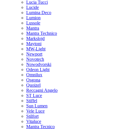
Lucia Tucci
Lucide
Lumina Deco
Lumion
Lussole
Mantra
Mantra Technico
Markslojd
Maytoni
MW-Light
Newport
Novotech
Nowodvorski
Odeon Light
Omnilux
Osgona
Quoizel
Reccagni Angelo
ST Luce
Stiffel
Sun Lumen
Vele Luce
Stilfort
Vitaluce
Mantra Tecnico