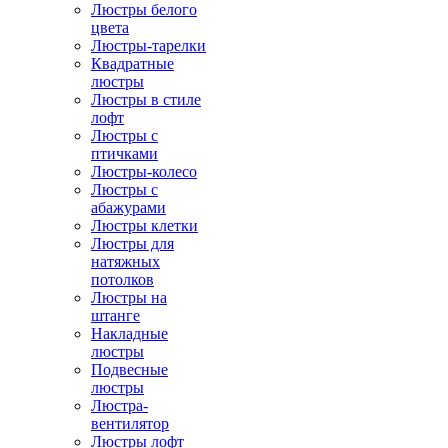
Люстры белого
цвета
Люстры-тарелки
Квадратные
люстры
Люстры в стиле
лофт
Люстры с
птичками
Люстры-колесо
Люстры с
абажурами
Люстры клетки
Люстры для
натяжных
потолков
Люстры на
штанге
Накладные
люстры
Подвесные
люстры
Люстра-
вентилятор
Люстры лофт