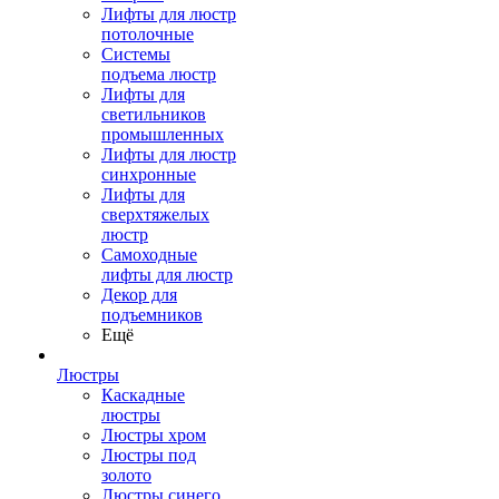
Лифты для люстр
потолочные
Системы
подъема люстр
Лифты для
светильников
промышленных
Лифты для люстр
синхронные
Лифты для
сверхтяжелых
люстр
Самоходные
лифты для люстр
Декор для
подъемников
Ещё
Люстры
Каскадные
люстры
Люстры хром
Люстры под
золото
Люстры синего