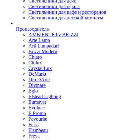
Светильники для дачи
Светильники для офиса
Светильники для кафе и ресторанов
Светильники для детской комнаты
Производитель
AMBIENTE by BRIZZI
Arte Lamp
Arti Lampadari
Brizzi Modern
Chiaro
Citilux
Crystal Lux
DeMarkt
Dio DArte
Divinare
Eglo
Elstead Lighting
Eurosvet
Evoluce
F-Promo
Favourite
Feiss
Flambeau
Freya