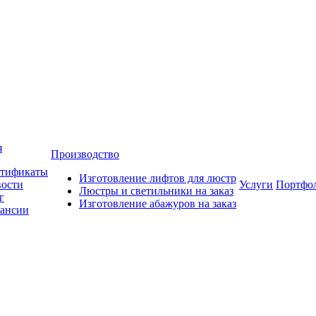
я
Производство
тификаты
Изготовление лифтов для люстр
ости
Услуги
Портфо
Люстры и светильники на заказ
г
Изготовление абажуров на заказ
ансии