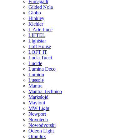
Fumagalli
Gilded Nola
Globo
Hinkley
Kichler
L'Arte Luce
LIFTEL
Lightstar
Loft House
LOFT IT
Lucia Tucci
Lucide
Lumina Deco
Lumion
Lussole
Mantra
Mantra Technico
Markslojd
Maytoni
MW-Light
Newport
Novotech
Nowodvorski
Odeon Light
Omnilux