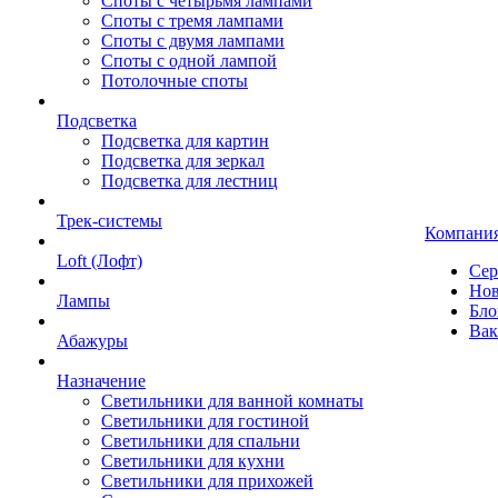
Споты с четырьмя лампами
Споты с тремя лампами
Споты с двумя лампами
Споты с одной лампой
Потолочные споты
Подсветка
Подсветка для картин
Подсветка для зеркал
Подсветка для лестниц
Трек-системы
Компани
Loft (Лофт)
Сер
Нов
Лампы
Бло
Вак
Абажуры
Назначение
Светильники для ванной комнаты
Светильники для гостиной
Светильники для спальни
Светильники для кухни
Светильники для прихожей