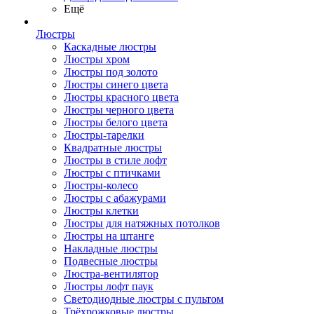
Ещё
Люстры
Каскадные люстры
Люстры хром
Люстры под золото
Люстры синего цвета
Люстры красного цвета
Люстры черного цвета
Люстры белого цвета
Люстры-тарелки
Квадратные люстры
Люстры в стиле лофт
Люстры с птичками
Люстры-колесо
Люстры с абажурами
Люстры клетки
Люстры для натяжных потолков
Люстры на штанге
Накладные люстры
Подвесные люстры
Люстра-вентилятор
Люстры лофт паук
Светодиодные люстры с пультом
Трёхрожковые люстры