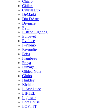
Chiaro
Citilux
Crystal Lux
DeMarkt
Dio DArte
Divinare
Eglo
Elstead Lighting
Eurosvet
Evoluce
F-Promo
Favourite
Feiss
Flambeau
Freya
Fumagalli
Gilded Nola
Globo
Hinkley
Kichler
L'Arte Luce
LIFTEL
Lightstar
Loft House
LOFT IT