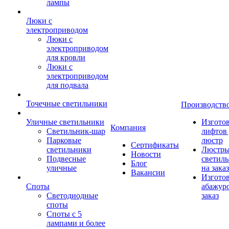
лампы
Люки с
электроприводом
Люки с
электроприводом
для кровли
Люки с
электроприводом
для подвала
Точечные светильники
Производств
Уличные светильники
Изгото
Компания
Светильник-шар
лифтов 
Парковые
люстр
Сертификаты
светильники
Люстры
Новости
Подвесные
светил
Блог
уличные
на заказ
Вакансии
Изгото
Споты
абажур
Светодиодные
заказ
споты
Споты с 5
лампами и более