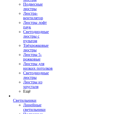
Подвесные
люстры
Люстра-
вентилятор
Люстры лофт
паук
Светодиодные
люстры с
пультом
Трёхрожковые
люстры
Люстры 5-
рожковые
Люстры для
низких потолков
Cветодиодные
люстры
Люстры из
хрусталя
Ещё
Светильники
Линейные
светильники