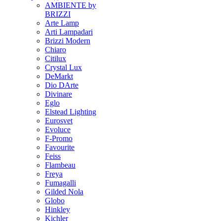
AMBIENTE by
BRIZZI
Arte Lamp
Arti Lampadari
Brizzi Modern
Chiaro
Citilux
Crystal Lux
DeMarkt
Dio DArte
Divinare
Eglo
Elstead Lighting
Eurosvet
Evoluce
F-Promo
Favourite
Feiss
Flambeau
Freya
Fumagalli
Gilded Nola
Globo
Hinkley
Kichler