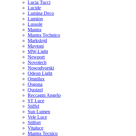
Lucia Tucci
Lucide
Lumina Deco
Lumion
Lussole
Mantra
Mantra Technico
Markslojd
Maytoni
MW-Light
Newport
Novotech
Nowodvorski
Odeon Light
Omnilux
Osgona
Quoizel
Reccagni Angelo
ST Luce
Stiffel
Sun Lumen
Vele Luce
Stilfort
Vitaluce
Mantra Tecnico