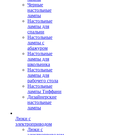
Черные
настольные
лампы
Настольные
лампы для
спальни
Настольные
лампы с
абажуром
Настольные
лампы для
школьника
Настольные
лампы для
рабочего стола
Настольные
лампы Тиффани
Дизайнерские
настольные
лампы
Люки с
электроприводом
Люки с
электроприводом