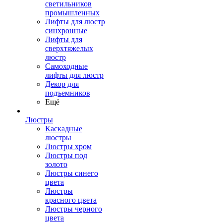
светильников
промышленных
Лифты для люстр
синхронные
Лифты для
сверхтяжелых
люстр
Самоходные
лифты для люстр
Декор для
подъемников
Ещё
Люстры
Каскадные
люстры
Люстры хром
Люстры под
золото
Люстры синего
цвета
Люстры
красного цвета
Люстры черного
цвета