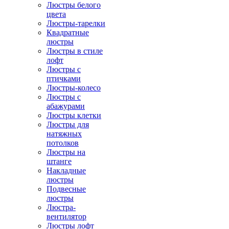
Люстры белого
цвета
Люстры-тарелки
Квадратные
люстры
Люстры в стиле
лофт
Люстры с
птичками
Люстры-колесо
Люстры с
абажурами
Люстры клетки
Люстры для
натяжных
потолков
Люстры на
штанге
Накладные
люстры
Подвесные
люстры
Люстра-
вентилятор
Люстры лофт