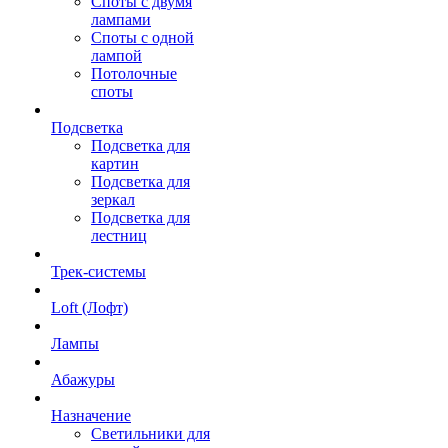
Споты с двумя
лампами
Споты с одной
лампой
Потолочные
споты
Подсветка
Подсветка для
картин
Подсветка для
зеркал
Подсветка для
лестниц
Трек-системы
Loft (Лофт)
Лампы
Абажуры
Назначение
Светильники для