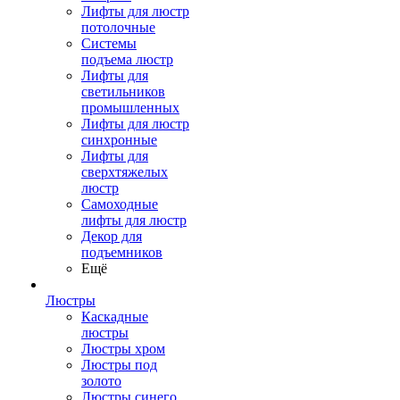
Лифты для люстр
потолочные
Системы
подъема люстр
Лифты для
светильников
промышленных
Лифты для люстр
синхронные
Лифты для
сверхтяжелых
люстр
Самоходные
лифты для люстр
Декор для
подъемников
Ещё
Люстры
Каскадные
люстры
Люстры хром
Люстры под
золото
Люстры синего