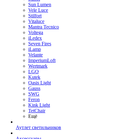
Sun Lumen
Vele Luce
Stilfort
Vitaluce
Mantra Tecnico
Voltega
iLedex
Seven Fires
iLamp
Velante
ImperiumLoft
Wertmark
LGO
Kutek
Oasis Light
Gauss
SWG
Feron
Kink Light
TetСhair
Ещё
Аутлет светильников
Аксессуары