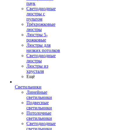
паук
Светодиодные
люстры с
пультом
Трёхрожковые
люстры
Люстры 5-
рожковые
Люстры для
низких потолков
Cветодиодные
люстры
Люстры из
хрусталя
Ещё
Светильники
Линейные
светильники
Подвесные
светильники
Потолочные
светильники
Светодиодные
светильники