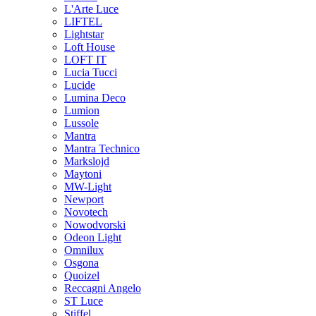
L'Arte Luce
LIFTEL
Lightstar
Loft House
LOFT IT
Lucia Tucci
Lucide
Lumina Deco
Lumion
Lussole
Mantra
Mantra Technico
Markslojd
Maytoni
MW-Light
Newport
Novotech
Nowodvorski
Odeon Light
Omnilux
Osgona
Quoizel
Reccagni Angelo
ST Luce
Stiffel