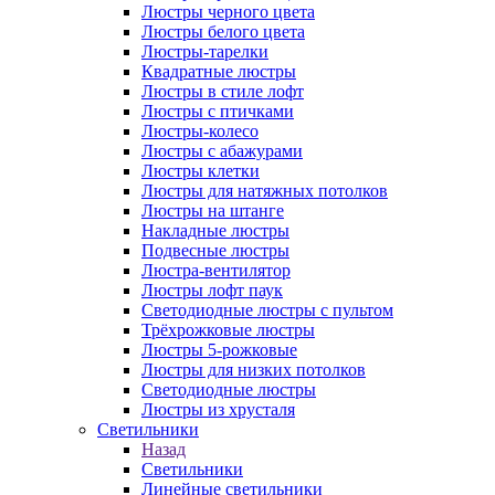
Люстры черного цвета
Люстры белого цвета
Люстры-тарелки
Квадратные люстры
Люстры в стиле лофт
Люстры с птичками
Люстры-колесо
Люстры с абажурами
Люстры клетки
Люстры для натяжных потолков
Люстры на штанге
Накладные люстры
Подвесные люстры
Люстра-вентилятор
Люстры лофт паук
Светодиодные люстры с пультом
Трёхрожковые люстры
Люстры 5-рожковые
Люстры для низких потолков
Cветодиодные люстры
Люстры из хрусталя
Светильники
Назад
Светильники
Линейные светильники