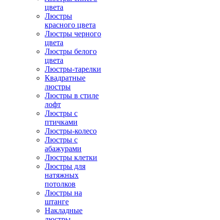
цвета
Люстры
красного цвета
Люстры черного
цвета
Люстры белого
цвета
Люстры-тарелки
Квадратные
люстры
Люстры в стиле
лофт
Люстры с
птичками
Люстры-колесо
Люстры с
абажурами
Люстры клетки
Люстры для
натяжных
потолков
Люстры на
штанге
Накладные
люстры