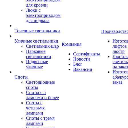
для кровли
Люки с
электроприводом
для подвала
Точечные светильники
Производств
Уличные светильники
Изгото
Компания
Светильник-шар
лифтов 
Парковые
люстр
Сертификаты
светильники
Люстры
Новости
Подвесные
светил
Блог
уличные
на заказ
Вакансии
Изгото
Споты
абажур
Светодиодные
заказ
споты
Споты с 5
лампами и более
Споты с
четырьмя
лампами
Споты с тремя
лампами