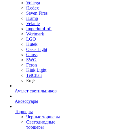
Voltega
iLedex
Seven Fires
iLamp
Velante
ImperiumLoft
Wertmark
LGO
Kutek
Oasis Light
Gauss
SWG
Feron
Kink Light
TetСhair
Ещё
Аутлет светильников
Аксессуары
Торшеры
Черные торшеры
Светодиодные
торшеры