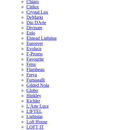
Chiaro
Citilux
Crystal Lux
DeMarkt
Dio DArte
Divinare
Eglo
Elstead Lighting
Eurosvet
Evoluce
F-Promo
Favourite
Feiss
Flambeau
Freya
Fumagalli
Gilded Nola
Globo
Hinkley
Kichler
L'Arte Luce
LIFTEL
Lightstar
Loft House
LOFT IT