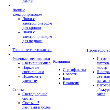
лампы
Люки с
электроприводом
Люки с
электроприводом
для кровли
Люки с
электроприводом
для подвала
Точечные светильники
Производств
Уличные светильники
Изгото
Компания
Светильник-шар
лифтов 
Парковые
люстр
Сертификаты
светильники
Люстры
Новости
Подвесные
светил
Блог
уличные
на заказ
Вакансии
Изгото
Споты
абажур
Светодиодные
заказ
споты
Споты с 5
лампами и более