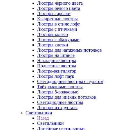
Люстры черного цвета
Люстры белого цвета
Люстры-тарелки
Квадратные люстры
Люстры в стиле лофт
Люстры с птичками
Люстры-колесо
Люстры с абажурами
Люстры клетки
Люстры для натяжных потолков
Люстры на штанге
Накладные люстры
Подвесные люстры
Люстра-вентилятор
Люстры лофт паук
Светодиодные люстры с пультом
Трёхрожковые люстры
Люстры 5-рожковые
Люстры для низких потолков
Cветодиодные люстры
Люстры из хрусталя
Светильники
Назад
Светильники
Линейные светильники