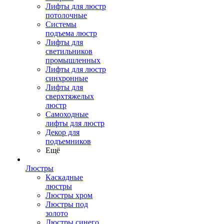
Лифты для люстр
потолочные
Системы
подъема люстр
Лифты для
светильников
промышленных
Лифты для люстр
синхронные
Лифты для
сверхтяжелых
люстр
Самоходные
лифты для люстр
Декор для
подъемников
Ещё
Люстры
Каскадные
люстры
Люстры хром
Люстры под
золото
Люстры синего