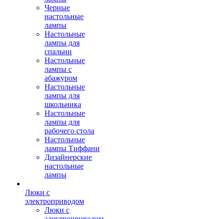
Черные
настольные
лампы
Настольные
лампы для
спальни
Настольные
лампы с
абажуром
Настольные
лампы для
школьника
Настольные
лампы для
рабочего стола
Настольные
лампы Тиффани
Дизайнерские
настольные
лампы
Люки с
электроприводом
Люки с
электроприводом