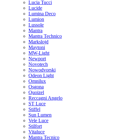
Lucia Tucci
Lucide
Lumina Deco
Lumion
Lussole
Mantra
Mantra Technico
Markslojd
Maytoni
MW-Light
Newport
Novotech
Nowodvorski
Odeon Light
Omnilux
Osgona
Quoizel
Reccagni Angelo
ST Luce
Stiffel
Sun Lumen
Vele Luce
Stilfort
Vitaluce
Mantra Tecnico