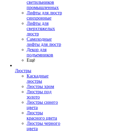
светильников
промышленных
Лифты для люстр
синхронные
Лифты для
сверхтяжелых
люстр
Самоходные
лифты для люстр
Декор для
подъемников
Ещё
Люстры
Каскадные
люстры
Люстры хром
Люстры под
золото
Люстры синего
цвета
Люстры
красного цвета
Люстры черного
цвета