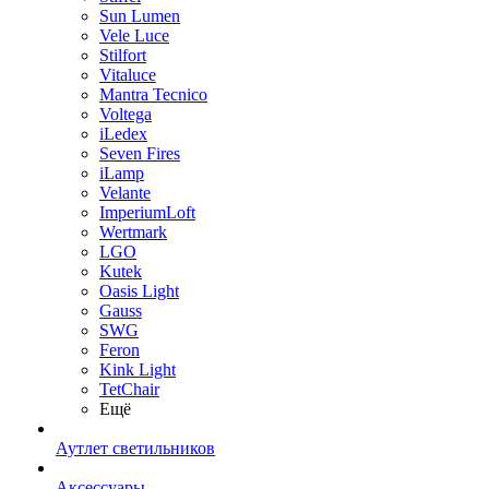
Sun Lumen
Vele Luce
Stilfort
Vitaluce
Mantra Tecnico
Voltega
iLedex
Seven Fires
iLamp
Velante
ImperiumLoft
Wertmark
LGO
Kutek
Oasis Light
Gauss
SWG
Feron
Kink Light
TetСhair
Ещё
Аутлет светильников
Аксессуары