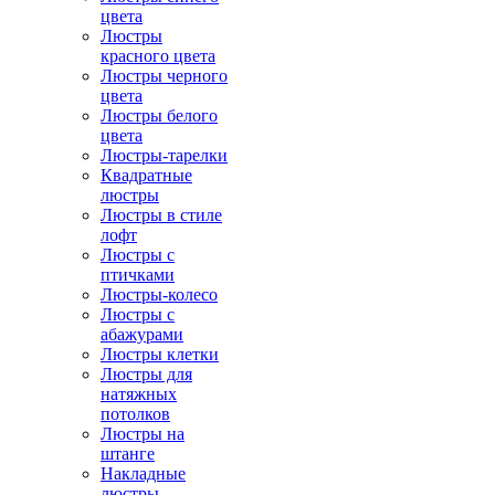
цвета
Люстры
красного цвета
Люстры черного
цвета
Люстры белого
цвета
Люстры-тарелки
Квадратные
люстры
Люстры в стиле
лофт
Люстры с
птичками
Люстры-колесо
Люстры с
абажурами
Люстры клетки
Люстры для
натяжных
потолков
Люстры на
штанге
Накладные
люстры