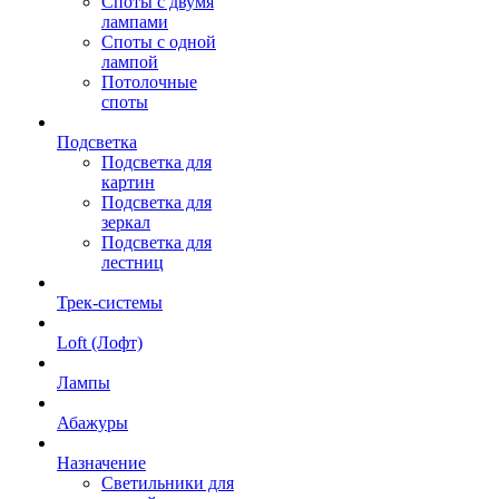
Споты с двумя
лампами
Споты с одной
лампой
Потолочные
споты
Подсветка
Подсветка для
картин
Подсветка для
зеркал
Подсветка для
лестниц
Трек-системы
Loft (Лофт)
Лампы
Абажуры
Назначение
Светильники для