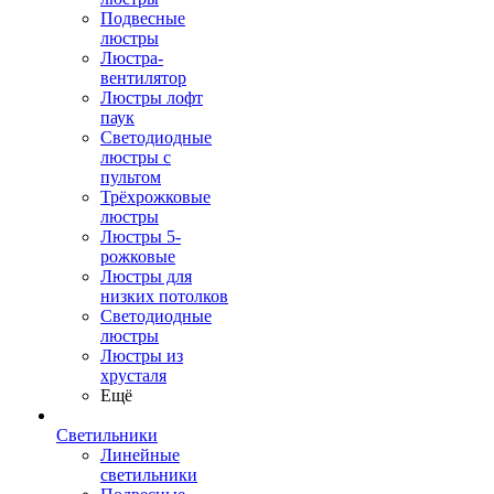
Подвесные
люстры
Люстра-
вентилятор
Люстры лофт
паук
Светодиодные
люстры с
пультом
Трёхрожковые
люстры
Люстры 5-
рожковые
Люстры для
низких потолков
Cветодиодные
люстры
Люстры из
хрусталя
Ещё
Светильники
Линейные
светильники