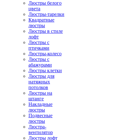
Люстры белого
цвета
Люстры-тарелки
Квадратные
люстры
Люстры в стиле
лофт
Люстры с
птичками
Люстры-колесо
Люстры с
абажурами
Люстры клетки
Люстры для
натяжных
потолков
Люстры на
штанге
Накладные
люстры
Подвесные
люстры
Люстра-
вентилятор
Люстры лофт