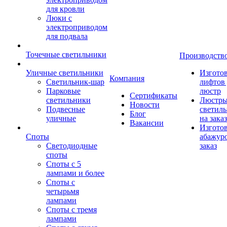
для кровли
Люки с
электроприводом
для подвала
Точечные светильники
Производств
Уличные светильники
Изгото
Компания
Светильник-шар
лифтов 
Парковые
люстр
Сертификаты
светильники
Люстры
Новости
Подвесные
светил
Блог
уличные
на заказ
Вакансии
Изгото
Споты
абажур
Светодиодные
заказ
споты
Споты с 5
лампами и более
Споты с
четырьмя
лампами
Споты с тремя
лампами