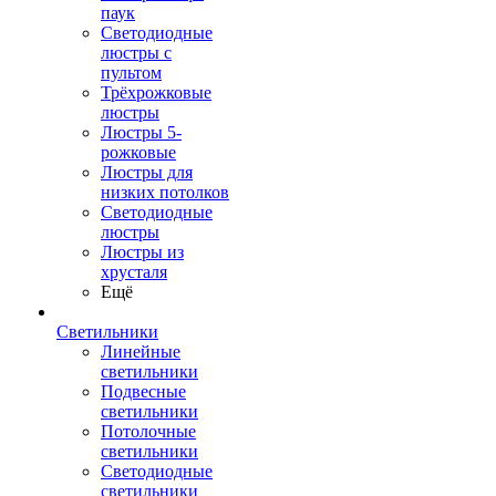
паук
Светодиодные
люстры с
пультом
Трёхрожковые
люстры
Люстры 5-
рожковые
Люстры для
низких потолков
Cветодиодные
люстры
Люстры из
хрусталя
Ещё
Светильники
Линейные
светильники
Подвесные
светильники
Потолочные
светильники
Светодиодные
светильники