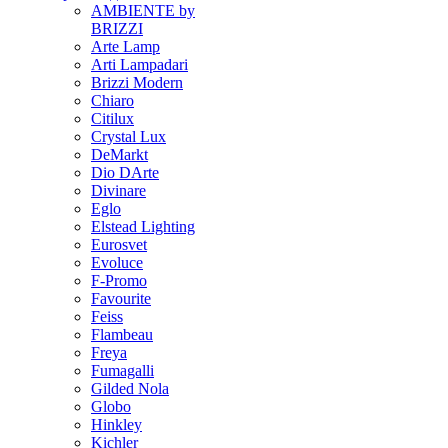
AMBIENTE by
BRIZZI
Arte Lamp
Arti Lampadari
Brizzi Modern
Chiaro
Citilux
Crystal Lux
DeMarkt
Dio DArte
Divinare
Eglo
Elstead Lighting
Eurosvet
Evoluce
F-Promo
Favourite
Feiss
Flambeau
Freya
Fumagalli
Gilded Nola
Globo
Hinkley
Kichler