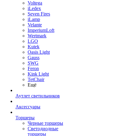
Voltega
iLedex
Seven Fires
iLamp
Velante
ImperiumLoft
Wertmark
LGO
Kutek
Oasis Light
Gauss
SWG
Feron
Kink Light
TetСhair
Ещё
Аутлет светильников
Аксессуары
Торшеры
Черные торшеры
Светодиодные
торшеры