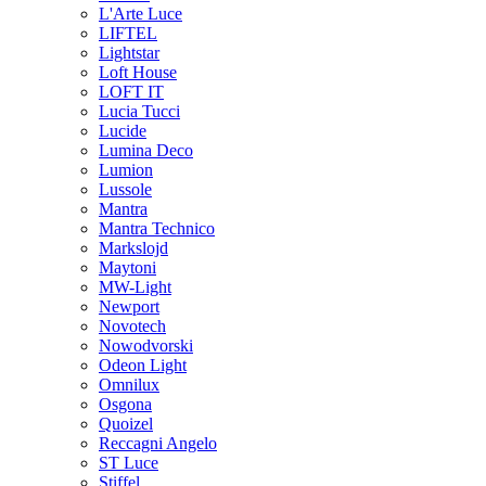
L'Arte Luce
LIFTEL
Lightstar
Loft House
LOFT IT
Lucia Tucci
Lucide
Lumina Deco
Lumion
Lussole
Mantra
Mantra Technico
Markslojd
Maytoni
MW-Light
Newport
Novotech
Nowodvorski
Odeon Light
Omnilux
Osgona
Quoizel
Reccagni Angelo
ST Luce
Stiffel