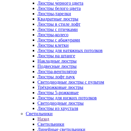
Люстры черного цвета
Люстры белого цвета
Люстры-тарелки
Квадратные люстры
Люстры в стиле лофт
Люстры с птичками
Люстры-колесо
Люстры с абажурами
Люстры клетки
Люстры для натяжных потолков
Люстры на штанге
Накладные люстры
Подвесные люстры
Люстра-вентилятор
Люстры лофт паук
Светодиодные люстры с пультом
Трёхрожковые люстры
Люстры 5-рожковые
Люстры для низких потолков
Cветодиодные люстры
Люстры из хрусталя
Светильники
Назад
Светильники
Линейные светильники