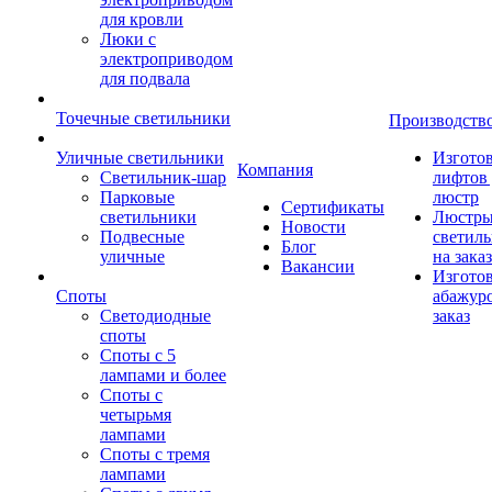
для кровли
Люки с
электроприводом
для подвала
Точечные светильники
Производств
Уличные светильники
Изгото
Компания
Светильник-шар
лифтов 
Парковые
люстр
Сертификаты
светильники
Люстры
Новости
Подвесные
светил
Блог
уличные
на заказ
Вакансии
Изгото
Споты
абажур
Светодиодные
заказ
споты
Споты с 5
лампами и более
Споты с
четырьмя
лампами
Споты с тремя
лампами