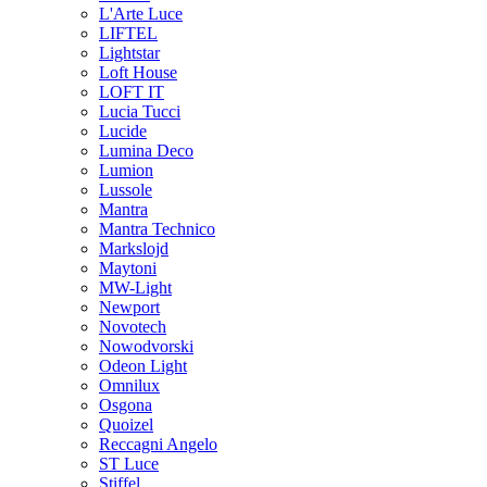
L'Arte Luce
LIFTEL
Lightstar
Loft House
LOFT IT
Lucia Tucci
Lucide
Lumina Deco
Lumion
Lussole
Mantra
Mantra Technico
Markslojd
Maytoni
MW-Light
Newport
Novotech
Nowodvorski
Odeon Light
Omnilux
Osgona
Quoizel
Reccagni Angelo
ST Luce
Stiffel