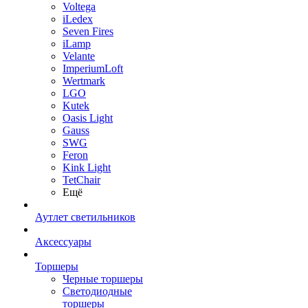
Voltega
iLedex
Seven Fires
iLamp
Velante
ImperiumLoft
Wertmark
LGO
Kutek
Oasis Light
Gauss
SWG
Feron
Kink Light
TetСhair
Ещё
Аутлет светильников
Аксессуары
Торшеры
Черные торшеры
Светодиодные
торшеры