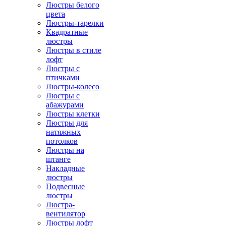
Люстры белого
цвета
Люстры-тарелки
Квадратные
люстры
Люстры в стиле
лофт
Люстры с
птичками
Люстры-колесо
Люстры с
абажурами
Люстры клетки
Люстры для
натяжных
потолков
Люстры на
штанге
Накладные
люстры
Подвесные
люстры
Люстра-
вентилятор
Люстры лофт