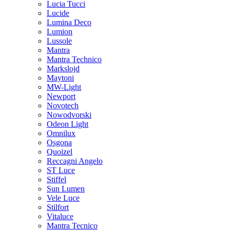
Lucia Tucci
Lucide
Lumina Deco
Lumion
Lussole
Mantra
Mantra Technico
Markslojd
Maytoni
MW-Light
Newport
Novotech
Nowodvorski
Odeon Light
Omnilux
Osgona
Quoizel
Reccagni Angelo
ST Luce
Stiffel
Sun Lumen
Vele Luce
Stilfort
Vitaluce
Mantra Tecnico