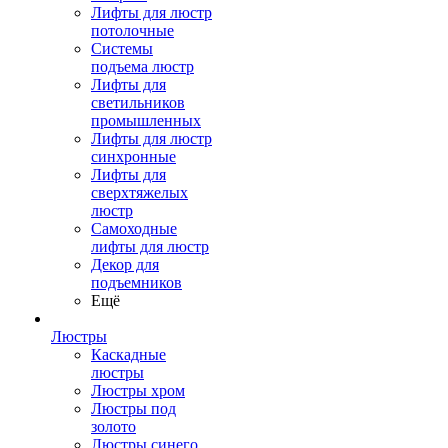
Лифты для люстр
потолочные
Системы
подъема люстр
Лифты для
светильников
промышленных
Лифты для люстр
синхронные
Лифты для
сверхтяжелых
люстр
Самоходные
лифты для люстр
Декор для
подъемников
Ещё
Люстры
Каскадные
люстры
Люстры хром
Люстры под
золото
Люстры синего