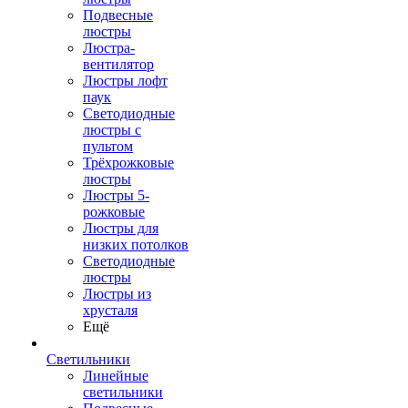
Подвесные
люстры
Люстра-
вентилятор
Люстры лофт
паук
Светодиодные
люстры с
пультом
Трёхрожковые
люстры
Люстры 5-
рожковые
Люстры для
низких потолков
Cветодиодные
люстры
Люстры из
хрусталя
Ещё
Светильники
Линейные
светильники