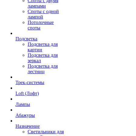
Споты с двумя
лампами
Споты с одной
лампой
Потолочные
споты
Подсветка
Подсветка для
картин
Подсветка для
зеркал
Подсветка для
лестниц
Трек-системы
Loft (Лофт)
Лампы
Абажуры
Назначение
Светильники для