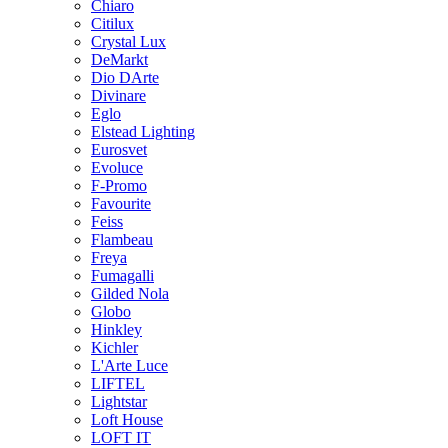
Chiaro
Citilux
Crystal Lux
DeMarkt
Dio DArte
Divinare
Eglo
Elstead Lighting
Eurosvet
Evoluce
F-Promo
Favourite
Feiss
Flambeau
Freya
Fumagalli
Gilded Nola
Globo
Hinkley
Kichler
L'Arte Luce
LIFTEL
Lightstar
Loft House
LOFT IT