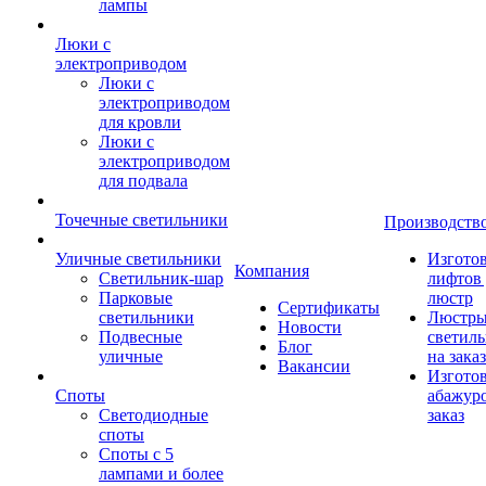
лампы
Люки с
электроприводом
Люки с
электроприводом
для кровли
Люки с
электроприводом
для подвала
Точечные светильники
Производств
Уличные светильники
Изгото
Компания
Светильник-шар
лифтов 
Парковые
люстр
Сертификаты
светильники
Люстры
Новости
Подвесные
светил
Блог
уличные
на заказ
Вакансии
Изгото
Споты
абажур
Светодиодные
заказ
споты
Споты с 5
лампами и более