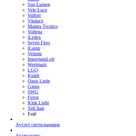
Sun Lumen
Vele Luce
Stilfort
Vitaluce
Mantra Tecnico
Voltega
iLedex
Seven Fires
iLamp
Velante
ImperiumLoft
Wertmark
LGO
Kutek
Oasis Light
Gauss
SWG
Feron
Kink Light
TetСhair
Ещё
Аутлет светильников
Аксессуары