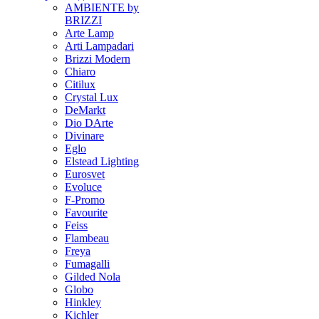
AMBIENTE by
BRIZZI
Arte Lamp
Arti Lampadari
Brizzi Modern
Chiaro
Citilux
Crystal Lux
DeMarkt
Dio DArte
Divinare
Eglo
Elstead Lighting
Eurosvet
Evoluce
F-Promo
Favourite
Feiss
Flambeau
Freya
Fumagalli
Gilded Nola
Globo
Hinkley
Kichler