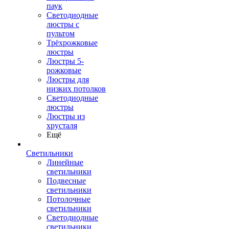
паук
Светодиодные
люстры с
пультом
Трёхрожковые
люстры
Люстры 5-
рожковые
Люстры для
низких потолков
Cветодиодные
люстры
Люстры из
хрусталя
Ещё
Светильники
Линейные
светильники
Подвесные
светильники
Потолочные
светильники
Светодиодные
светильники