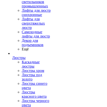
светильников
промышленных
Лифты для люстр
синхронные
Лифты для
сверхтяжелых
люстр
Самоходные
лифты для люстр
Декор для
подъемников
Ещё
Люстры
Каскадные
люстры
Люстры хром
Люстры под
золото
Люстры синего
цвета
Люстры
красного цвета
Люстры черного
цвета