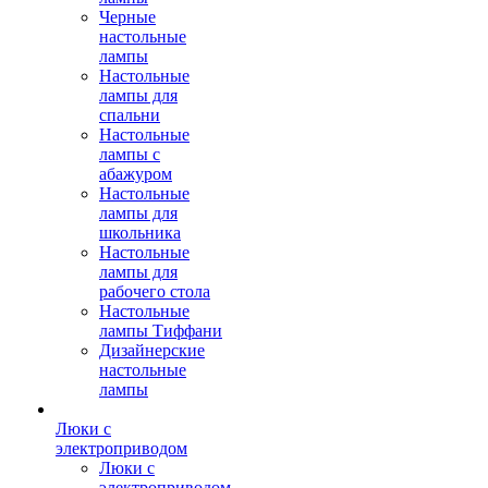
Черные
настольные
лампы
Настольные
лампы для
спальни
Настольные
лампы с
абажуром
Настольные
лампы для
школьника
Настольные
лампы для
рабочего стола
Настольные
лампы Тиффани
Дизайнерские
настольные
лампы
Люки с
электроприводом
Люки с
электроприводом