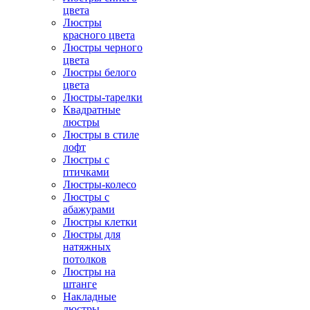
цвета
Люстры
красного цвета
Люстры черного
цвета
Люстры белого
цвета
Люстры-тарелки
Квадратные
люстры
Люстры в стиле
лофт
Люстры с
птичками
Люстры-колесо
Люстры с
абажурами
Люстры клетки
Люстры для
натяжных
потолков
Люстры на
штанге
Накладные
люстры