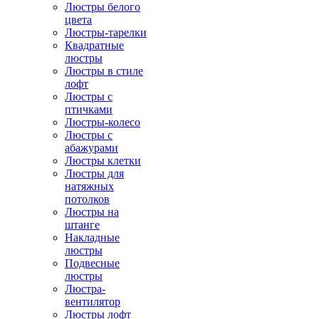
Люстры белого
цвета
Люстры-тарелки
Квадратные
люстры
Люстры в стиле
лофт
Люстры с
птичками
Люстры-колесо
Люстры с
абажурами
Люстры клетки
Люстры для
натяжных
потолков
Люстры на
штанге
Накладные
люстры
Подвесные
люстры
Люстра-
вентилятор
Люстры лофт