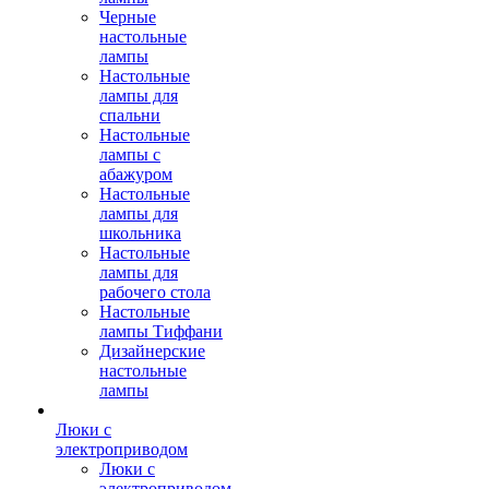
Черные
настольные
лампы
Настольные
лампы для
спальни
Настольные
лампы с
абажуром
Настольные
лампы для
школьника
Настольные
лампы для
рабочего стола
Настольные
лампы Тиффани
Дизайнерские
настольные
лампы
Люки с
электроприводом
Люки с
электроприводом