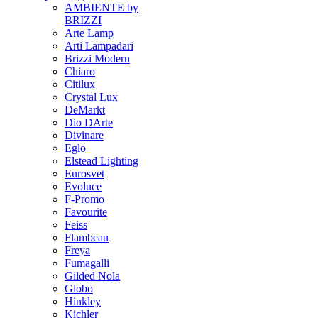
AMBIENTE by
BRIZZI
Arte Lamp
Arti Lampadari
Brizzi Modern
Chiaro
Citilux
Crystal Lux
DeMarkt
Dio DArte
Divinare
Eglo
Elstead Lighting
Eurosvet
Evoluce
F-Promo
Favourite
Feiss
Flambeau
Freya
Fumagalli
Gilded Nola
Globo
Hinkley
Kichler