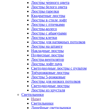
Люстры черного цвета
Люстры белого цвета
Люстры-тарелки
Квадратные люстры
Люстры в стиле лофт
Люстры с птичками
Люстры-колесо
Люстры с абажурами
Люстры клетки
Люстры для натяжных потолков
Люстры на штанге
Накладные люстры
Подвесные люстры
Люстра-вентилятор
Люстры лофт паук
Светодиодные люстры с пультом
Трёхрожковые люстры
Люстры 5-рожковые
Люстры для низких потолков
Cветодиодные люстры
Люстры из хрусталя
Светильники
Назад
Светильники
Линейные светильники