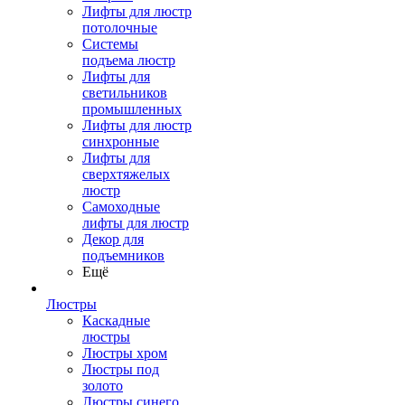
Лифты для люстр
потолочные
Системы
подъема люстр
Лифты для
светильников
промышленных
Лифты для люстр
синхронные
Лифты для
сверхтяжелых
люстр
Самоходные
лифты для люстр
Декор для
подъемников
Ещё
Люстры
Каскадные
люстры
Люстры хром
Люстры под
золото
Люстры синего