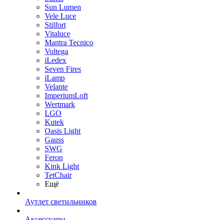
Sun Lumen
Vele Luce
Stilfort
Vitaluce
Mantra Tecnico
Voltega
iLedex
Seven Fires
iLamp
Velante
ImperiumLoft
Wertmark
LGO
Kutek
Oasis Light
Gauss
SWG
Feron
Kink Light
TetСhair
Ещё
Аутлет светильников
Аксессуары