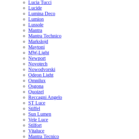
Lucia Tucci
Lucide
Lumina Deco
Lumion
Lussole
Mantra
Mantra Technico
Markslojd
Maytoni
MW-Light
Newport
Novotech
Nowodvorski
Odeon Light
Omnilux
Osgona
Quoizel
Reccagni Angelo
ST Luce
Stiffel
Sun Lumen
Vele Luce
Stilfort
Vitaluce
Mantra Tecnico