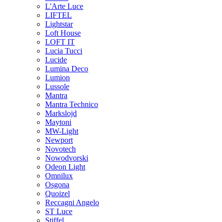
L'Arte Luce
LIFTEL
Lightstar
Loft House
LOFT IT
Lucia Tucci
Lucide
Lumina Deco
Lumion
Lussole
Mantra
Mantra Technico
Markslojd
Maytoni
MW-Light
Newport
Novotech
Nowodvorski
Odeon Light
Omnilux
Osgona
Quoizel
Reccagni Angelo
ST Luce
Stiffel