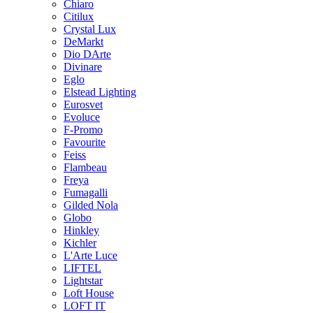
Chiaro
Citilux
Crystal Lux
DeMarkt
Dio DArte
Divinare
Eglo
Elstead Lighting
Eurosvet
Evoluce
F-Promo
Favourite
Feiss
Flambeau
Freya
Fumagalli
Gilded Nola
Globo
Hinkley
Kichler
L'Arte Luce
LIFTEL
Lightstar
Loft House
LOFT IT