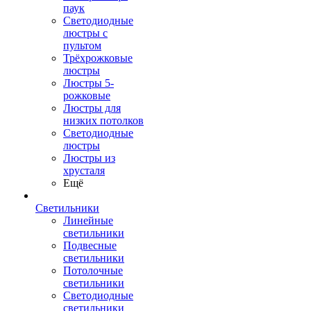
паук
Светодиодные
люстры с
пультом
Трёхрожковые
люстры
Люстры 5-
рожковые
Люстры для
низких потолков
Cветодиодные
люстры
Люстры из
хрусталя
Ещё
Светильники
Линейные
светильники
Подвесные
светильники
Потолочные
светильники
Светодиодные
светильники