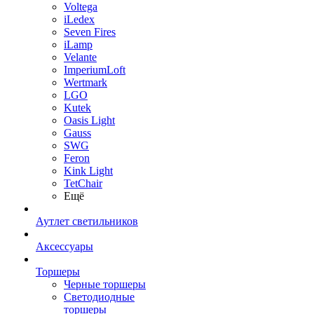
Voltega
iLedex
Seven Fires
iLamp
Velante
ImperiumLoft
Wertmark
LGO
Kutek
Oasis Light
Gauss
SWG
Feron
Kink Light
TetСhair
Ещё
Аутлет светильников
Аксессуары
Торшеры
Черные торшеры
Светодиодные
торшеры