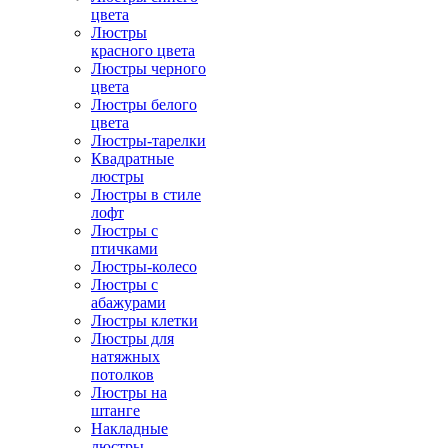
цвета
Люстры
красного цвета
Люстры черного
цвета
Люстры белого
цвета
Люстры-тарелки
Квадратные
люстры
Люстры в стиле
лофт
Люстры с
птичками
Люстры-колесо
Люстры с
абажурами
Люстры клетки
Люстры для
натяжных
потолков
Люстры на
штанге
Накладные
люстры