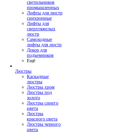
светильников
промышленных
Лифты для люстр
синхронные
Лифты для
сверхтяжелых
люстр
Самоходные
лифты для люстр
Декор для
подъемников
Ещё
Люстры
Каскадные
люстры
Люстры хром
Люстры под
золото
Люстры синего
цвета
Люстры
красного цвета
Люстры черного
цвета