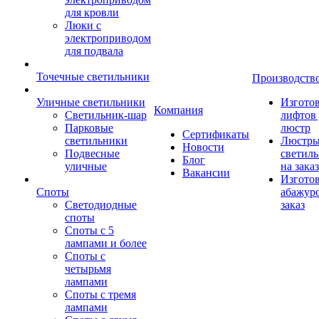
для кровли
Люки с
электроприводом
для подвала
Точечные светильники
Производств
Уличные светильники
Изгото
Компания
Светильник-шар
лифтов 
Парковые
люстр
Сертификаты
светильники
Люстры
Новости
Подвесные
светил
Блог
уличные
на заказ
Вакансии
Изгото
Споты
абажур
Светодиодные
заказ
споты
Споты с 5
лампами и более
Споты с
четырьмя
лампами
Споты с тремя
лампами