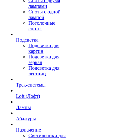
Споты с двумя
лампами
Споты с одной
лампой
Потолочные
споты
Подсветка
Подсветка для
картин
Подсветка для
зеркал
Подсветка для
лестниц
Трек-системы
Loft (Лофт)
Лампы
Абажуры
Назначение
Светильники для