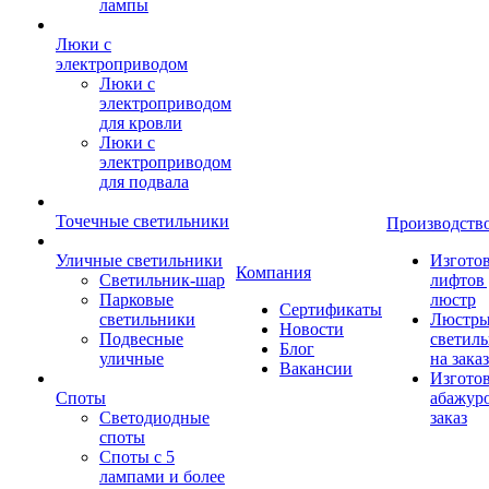
лампы
Люки с
электроприводом
Люки с
электроприводом
для кровли
Люки с
электроприводом
для подвала
Точечные светильники
Производств
Уличные светильники
Изгото
Компания
Светильник-шар
лифтов 
Парковые
люстр
Сертификаты
светильники
Люстры
Новости
Подвесные
светил
Блог
уличные
на заказ
Вакансии
Изгото
Споты
абажур
Светодиодные
заказ
споты
Споты с 5
лампами и более