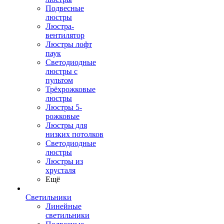
Подвесные
люстры
Люстра-
вентилятор
Люстры лофт
паук
Светодиодные
люстры с
пультом
Трёхрожковые
люстры
Люстры 5-
рожковые
Люстры для
низких потолков
Cветодиодные
люстры
Люстры из
хрусталя
Ещё
Светильники
Линейные
светильники