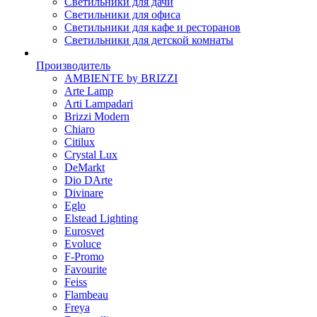
Светильники для дачи
Светильники для офиса
Светильники для кафе и ресторанов
Светильники для детской комнаты
Производитель
AMBIENTE by BRIZZI
Arte Lamp
Arti Lampadari
Brizzi Modern
Chiaro
Citilux
Crystal Lux
DeMarkt
Dio DArte
Divinare
Eglo
Elstead Lighting
Eurosvet
Evoluce
F-Promo
Favourite
Feiss
Flambeau
Freya