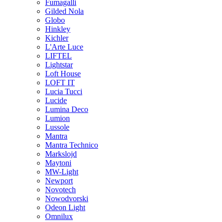
Fumagalli
Gilded Nola
Globo
Hinkley
Kichler
L'Arte Luce
LIFTEL
Lightstar
Loft House
LOFT IT
Lucia Tucci
Lucide
Lumina Deco
Lumion
Lussole
Mantra
Mantra Technico
Markslojd
Maytoni
MW-Light
Newport
Novotech
Nowodvorski
Odeon Light
Omnilux