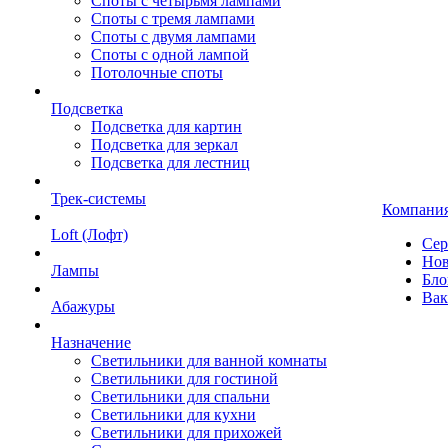
Споты с четырьмя лампами
Споты с тремя лампами
Споты с двумя лампами
Споты с одной лампой
Потолочные споты
Подсветка
Подсветка для картин
Подсветка для зеркал
Подсветка для лестниц
Трек-системы
Компани
Loft (Лофт)
Сер
Нов
Лампы
Бло
Вак
Абажуры
Назначение
Светильники для ванной комнаты
Светильники для гостиной
Светильники для спальни
Светильники для кухни
Светильники для прихожей