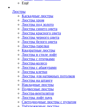
Ещё
Люстры
Каскадные люстры
Люстры хром
Люстры под золото
Люстры синего цвета
Люстры красного цвета
Люстры черного цвета
Люстры белого цвета
Люстры-тарелки
Квадратные люстры
Люстры в стиле лофт
Люстры с птичками
Люстры-колесо
Люстры с абажурами
Люстры клетки
Люстры для натяжных потолков
Люстры на штанге
Накладные люстры
Подвесные люстры
Люстра-вентилятор
Люстры лофт паук
Светодиодные люстры с пультом
Трёхрожковые люстры