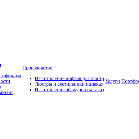
я
Производство
тификаты
Изготовление лифтов для люстр
ости
Услуги
Портфо
Люстры и светильники на заказ
г
Изготовление абажуров на заказ
ансии