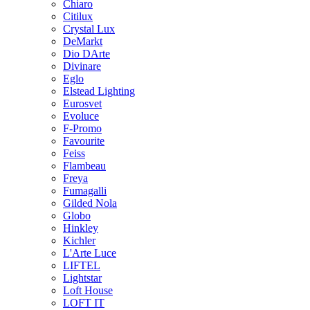
Chiaro
Citilux
Crystal Lux
DeMarkt
Dio DArte
Divinare
Eglo
Elstead Lighting
Eurosvet
Evoluce
F-Promo
Favourite
Feiss
Flambeau
Freya
Fumagalli
Gilded Nola
Globo
Hinkley
Kichler
L'Arte Luce
LIFTEL
Lightstar
Loft House
LOFT IT