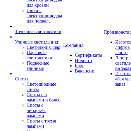
для кровли
Люки с
электроприводом
для подвала
Точечные светильники
Производств
Уличные светильники
Изгото
Компания
Светильник-шар
лифтов 
Парковые
люстр
Сертификаты
светильники
Люстры
Новости
Подвесные
светил
Блог
уличные
на заказ
Вакансии
Изгото
Споты
абажур
Светодиодные
заказ
споты
Споты с 5
лампами и более
Споты с
четырьмя
лампами
Споты с тремя
лампами