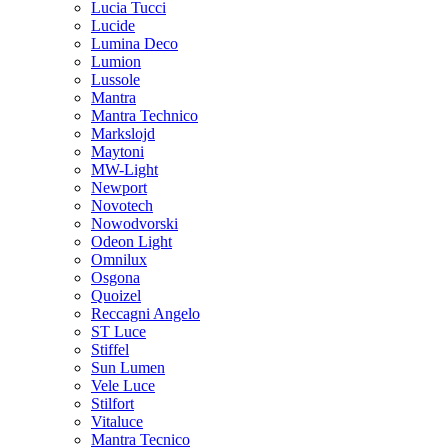
Lucia Tucci
Lucide
Lumina Deco
Lumion
Lussole
Mantra
Mantra Technico
Markslojd
Maytoni
MW-Light
Newport
Novotech
Nowodvorski
Odeon Light
Omnilux
Osgona
Quoizel
Reccagni Angelo
ST Luce
Stiffel
Sun Lumen
Vele Luce
Stilfort
Vitaluce
Mantra Tecnico