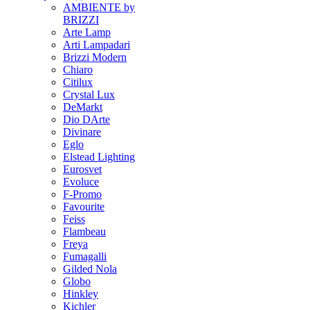
AMBIENTE by
BRIZZI
Arte Lamp
Arti Lampadari
Brizzi Modern
Chiaro
Citilux
Crystal Lux
DeMarkt
Dio DArte
Divinare
Eglo
Elstead Lighting
Eurosvet
Evoluce
F-Promo
Favourite
Feiss
Flambeau
Freya
Fumagalli
Gilded Nola
Globo
Hinkley
Kichler