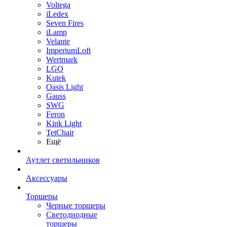
Voltega
iLedex
Seven Fires
iLamp
Velante
ImperiumLoft
Wertmark
LGO
Kutek
Oasis Light
Gauss
SWG
Feron
Kink Light
TetСhair
Ещё
Аутлет светильников
Аксессуары
Торшеры
Черные торшеры
Светодиодные
торшеры