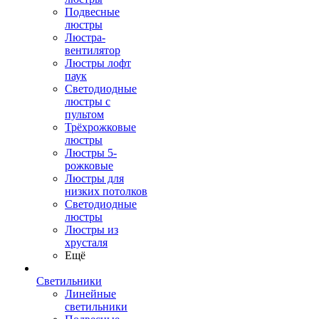
Подвесные
люстры
Люстра-
вентилятор
Люстры лофт
паук
Светодиодные
люстры с
пультом
Трёхрожковые
люстры
Люстры 5-
рожковые
Люстры для
низких потолков
Cветодиодные
люстры
Люстры из
хрусталя
Ещё
Светильники
Линейные
светильники