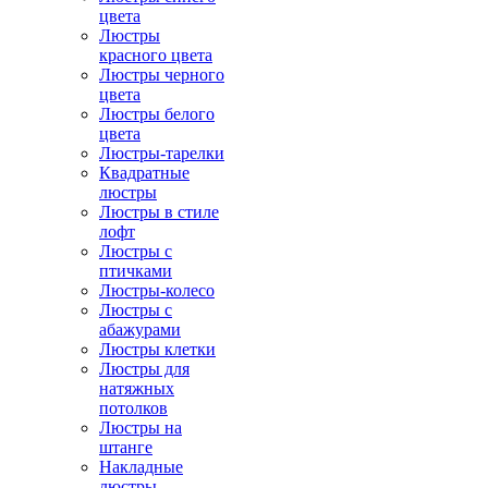
цвета
Люстры
красного цвета
Люстры черного
цвета
Люстры белого
цвета
Люстры-тарелки
Квадратные
люстры
Люстры в стиле
лофт
Люстры с
птичками
Люстры-колесо
Люстры с
абажурами
Люстры клетки
Люстры для
натяжных
потолков
Люстры на
штанге
Накладные
люстры