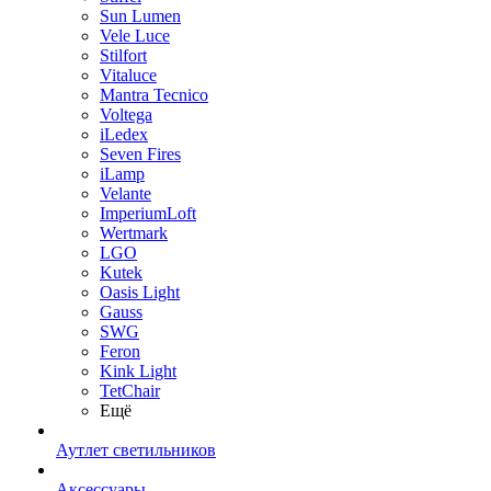
Sun Lumen
Vele Luce
Stilfort
Vitaluce
Mantra Tecnico
Voltega
iLedex
Seven Fires
iLamp
Velante
ImperiumLoft
Wertmark
LGO
Kutek
Oasis Light
Gauss
SWG
Feron
Kink Light
TetСhair
Ещё
Аутлет светильников
Аксессуары