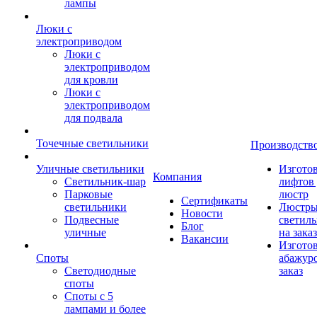
лампы
Люки с
электроприводом
Люки с
электроприводом
для кровли
Люки с
электроприводом
для подвала
Точечные светильники
Производств
Уличные светильники
Изгото
Компания
Светильник-шар
лифтов 
Парковые
люстр
Сертификаты
светильники
Люстры
Новости
Подвесные
светил
Блог
уличные
на заказ
Вакансии
Изгото
Споты
абажур
Светодиодные
заказ
споты
Споты с 5
лампами и более