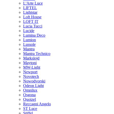
L'Arte Luce
LIFTEL
Lightstar
Loft House
LOFT IT
Lucia Tucci
Lucide
Lumina Deco
Lumion
Lussole
Mantra
Mantra Technico
Markslojd
Maytoni
MW-Light
Newport
Novotech
Nowodvorski
Odeon Light
Omnilux
Osgona
Quoizel
Reccagni Angelo
ST Luce
Stiffel