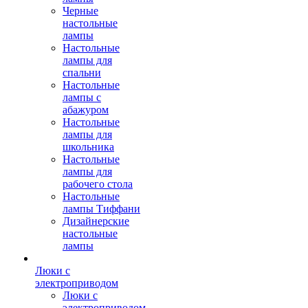
Черные
настольные
лампы
Настольные
лампы для
спальни
Настольные
лампы с
абажуром
Настольные
лампы для
школьника
Настольные
лампы для
рабочего стола
Настольные
лампы Тиффани
Дизайнерские
настольные
лампы
Люки с
электроприводом
Люки с
электроприводом