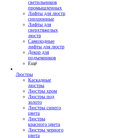
светильников
промышленных
Лифты для люстр
синхронные
Лифты для
сверхтяжелых
люстр
Самоходные
лифты для люстр
Декор для
подъемников
Ещё
Люстры
Каскадные
люстры
Люстры хром
Люстры под
золото
Люстры синего
цвета
Люстры
красного цвета
Люстры черного
цвета