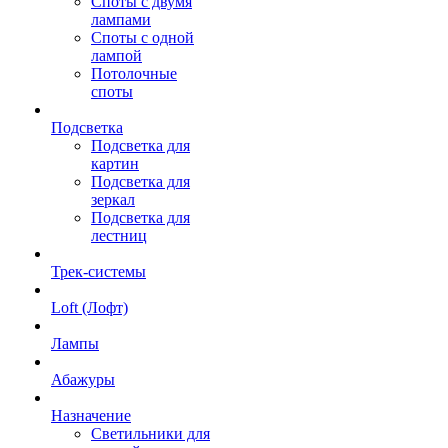
Споты с двумя
лампами
Споты с одной
лампой
Потолочные
споты
Подсветка
Подсветка для
картин
Подсветка для
зеркал
Подсветка для
лестниц
Трек-системы
Loft (Лофт)
Лампы
Абажуры
Назначение
Светильники для