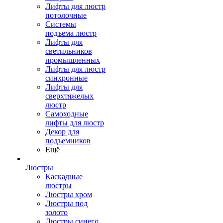
Лифты для люстр
потолочные
Системы
подъема люстр
Лифты для
светильников
промышленных
Лифты для люстр
синхронные
Лифты для
сверхтяжелых
люстр
Самоходные
лифты для люстр
Декор для
подъемников
Ещё
Люстры
Каскадные
люстры
Люстры хром
Люстры под
золото
Люстры синего