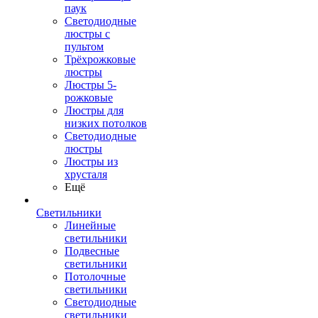
паук
Светодиодные
люстры с
пультом
Трёхрожковые
люстры
Люстры 5-
рожковые
Люстры для
низких потолков
Cветодиодные
люстры
Люстры из
хрусталя
Ещё
Светильники
Линейные
светильники
Подвесные
светильники
Потолочные
светильники
Светодиодные
светильники