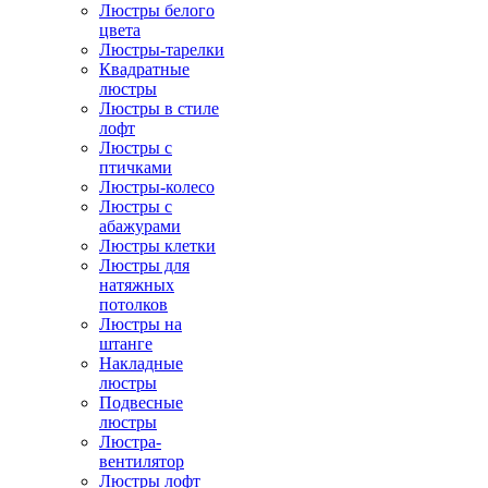
Люстры белого
цвета
Люстры-тарелки
Квадратные
люстры
Люстры в стиле
лофт
Люстры с
птичками
Люстры-колесо
Люстры с
абажурами
Люстры клетки
Люстры для
натяжных
потолков
Люстры на
штанге
Накладные
люстры
Подвесные
люстры
Люстра-
вентилятор
Люстры лофт