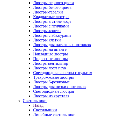
Люстры черного цвета
Люстры белого цвета
Люстры-тарелки
Квадратные люстры
Люстры в стиле лофт
Люстры с птичками
Люстры-колесо
Люстры с абажурами
Люстры клетки
Люстры для натяжных потолков
Люстры на штанге
Накладные люстры
Подвесные люстры
Люстра-вентилятор
Люстры лофт паук
Светодиодные люстры с пультом
Трёхрожковые люстры
Люстры 5-рожковые
Люстры для низких потолков
Cветодиодные люстры
Люстры из хрусталя
Светильники
Назад
Светильники
Линейные светильники